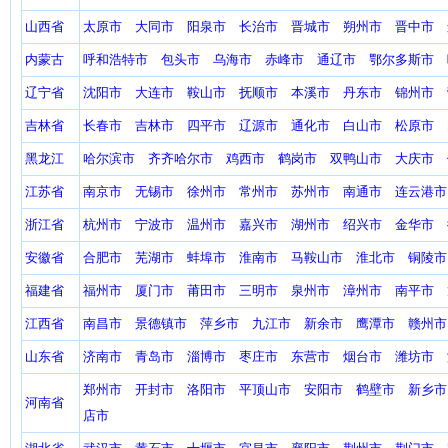
山西省
太原市
大同市
阳泉市
长治市
晋城市
朔州市
晋中市
内蒙古
呼和浩特市
包头市
乌海市
赤峰市
通辽市
鄂尔多斯市
辽宁省
沈阳市
大连市
鞍山市
抚顺市
本溪市
丹东市
锦州市
吉林省
长春市
吉林市
四平市
辽源市
通化市
白山市
松原市
黑龙江
哈尔滨市
齐齐哈尔市
鸡西市
鹤岗市
双鸭山市
大庆市
江苏省
南京市
无锡市
徐州市
常州市
苏州市
南通市
连云港市
浙江省
杭州市
宁波市
温州市
嘉兴市
湖州市
绍兴市
金华市
安徽省
合肥市
芜湖市
蚌埠市
淮南市
马鞍山市
淮北市
铜陵市
福建省
福州市
厦门市
莆田市
三明市
泉州市
漳州市
南平市
江西省
南昌市
景德镇市
萍乡市
九江市
新余市
鹰潭市
赣州市
山东省
济南市
青岛市
淄博市
枣庄市
东营市
烟台市
潍坊市
郑州市
开封市
洛阳市
平顶山市
安阳市
鹤壁市
新乡市
河南省
店市