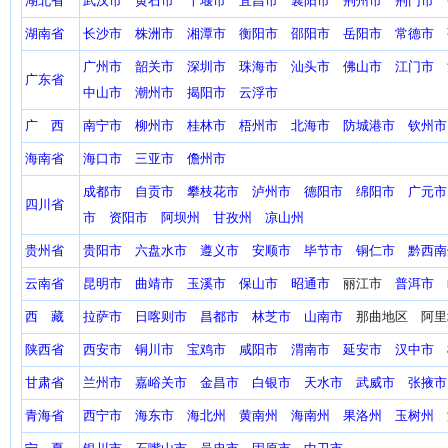
湖北省
武汉市
黄石市
十堰市
宜昌市
襄阳市
荆州市
荆门市
湖南省
长沙市
株洲市
湘潭市
衡阳市
邵阳市
岳阳市
常德市
广州市
韶关市
深圳市
珠海市
汕头市
佛山市
江门市
广东省
中山市
潮州市
揭阳市
云浮市
广 西
南宁市
柳州市
桂林市
梧州市
北海市
防城港市
钦州市
海南省
海口市
三亚市
儋州市
成都市
自贡市
攀枝花市
泸州市
德阳市
绵阳市
广元市
四川省
市
资阳市
阿坝州
甘孜州
凉山州
贵州省
贵阳市
六盘水市
遵义市
安顺市
毕节市
铜仁市
黔西南
云南省
昆明市
曲靖市
玉溪市
保山市
昭通市
丽江市
普洱市
西 藏
拉萨市
日喀则市
昌都市
林芝市
山南市
那曲地区 阿里
陕西省
西安市
铜川市
宝鸡市
咸阳市
渭南市
延安市
汉中市
甘肃省
兰州市
嘉峪关市
金昌市
白银市
天水市
武威市
张掖市
青海省
西宁市
海东市
海北州
黄南州
海南州
果洛州
玉树州