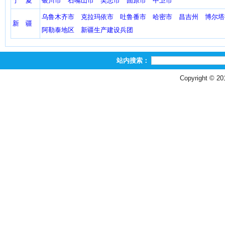
宁 夏
银川市
石嘴山市
吴忠市
固原市
中卫市
乌鲁木齐市
克拉玛依市
吐鲁番市
哈密市
昌吉州
博尔塔
新 疆
阿勒泰地区
新疆生产建设兵团
站内搜索：
Copyright © 2