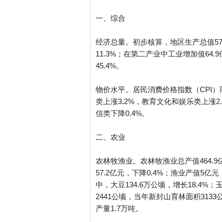
一、综合
经济总量。初步核算，地区生产总值578
11.3%；在第二产业中工业增加值64.9
45.4%。
物价水平。居民消费价格指数（CPI）
类上涨3.2%，教育文化和娱乐类上涨2
信类下降0.4%。
二、农业
农林牧渔业。农林牧渔业总产值464.9
57.2亿元，下降0.4%；渔业产值5亿元
中，大豆134.6万公顷，增长18.4%；
2441公顷，当年新封山育林面积3133
产量1.7万吨。