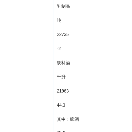
乳制品
吨
22735
-2
饮料酒
千升
21963
44.3
其中：啤酒