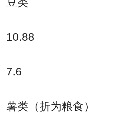
豆类
10.88
7.6
薯类（折为粮食）