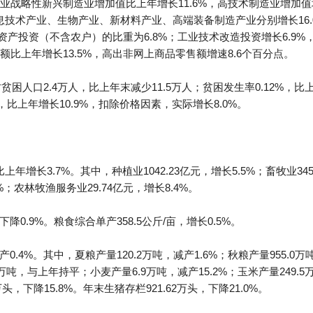
战略性新兴制造业增加值比上年增长11.6%，高技术制造业增加值增
信息技术产业、生物产业、新材料产业、高端装备制造产业分别增长16.0%、
资产投资（不含农户）的比重为6.8%；工业技术改造投资增长6.9%
比上年增长13.5%，高出非网上商品零售额增速8.6个百分点。
贫困人口2.4万人，比上年末减少11.5万人；贫困发生率0.12%，比
，比上年增长10.9%，扣除价格因素，实际增长8.0%。
上年增长3.7%。其中，种植业1042.23亿元，增长5.5%；畜牧业345.
8%；农林牧渔服务业29.74亿元，增长8.4%。
降0.9%。粮食综合单产358.5公斤/亩，增长0.5%。
0.4%。其中，夏粮产量120.2万吨，减产1.6%；秋粮产量955.0万吨
万吨，与上年持平；小麦产量6.9万吨，减产15.2%；玉米产量249.5万
万头，下降15.8%。年末生猪存栏921.62万头，下降21.0%。