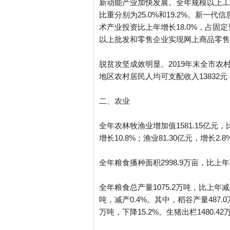
新动能产业加快发展。全年规模以上工业
比重分别为25.0%和19.2%。新一代
术产业投资比上年增长18.0%，占固定
以上批发和零售企业实现网上商品零售额
脱贫攻坚成效明显。2019年末全市农村
地区农村居民人均可支配收入13832元
二、农业
全年农林牧渔业增加值1581.15亿元，比
增长10.8%；渔业81.30亿元，增长2.
全年粮食播种面积2998.9万亩，比上年下
全年粮食总产量1075.2万吨，比上年减产
吨，减产0.4%。其中，稻谷产量487.0
万吨，下降15.2%。生猪出栏1480.42