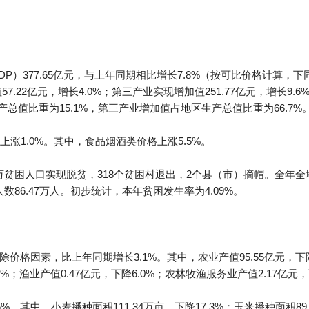
）377.65亿元，与上年同期相比增长7.8%（按可比价格计算，下
57.22亿元，增长4.0%；第三产业实现增加值251.77亿元，增长9
产总值比重为15.1%，第三产业增加值占地区生产总值比重为66.7%
上涨1.0%。其中，食品烟酒类价格上涨5.5%。
2万贫困人口实现脱贫，318个贫困村退出，2个县（市）摘帽。全年全地
数86.47万人。初步统计，本年贫困发生率为4.09%。
除价格因素，比上年同期增长3.1%。其中，农业产值95.55亿元，下降
3.1%；渔业产值0.47亿元，下降6.0%；农林牧渔服务业产值2.17亿元，
.5%。其中，小麦播种面积111.34万亩，下降17.3%；玉米播种面积89