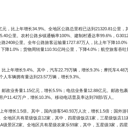
比上年增长34.9%。全地区公路总里程已达到21320.81公里，其中，
85.40公里。农村公路乡镇通畅率100%、建制村通达率99.6%，G30
2408公里。全年公路旅客运输量1727.87万人，比上年下降10.0%
吨，下降1.0%；货物周转量110.91亿吨公里，下降4.0%；航空旅客吞吐量
上年增长9.4%。其中，汽车22.79万辆，增长9.3%；摩托车4.48
%。个人车辆拥有量达到23.57万辆，增长9.3%。
邮政业务量1.15亿元，增长5.5%；电信业务量12.88亿元。邮政包
话用户11.42万户，增长10.3%。移动电话普及率达到78部/百人。
上年增长1.5倍。其中，国内游客540.93万人次，增长1.5倍；国外游
4倍。全地区共有星级饭店12家，其中，四星级饭店1家，三星级饭店11
，1A级景区2家。全地区共有星级农家乐59家，其中，五星级3家，四星