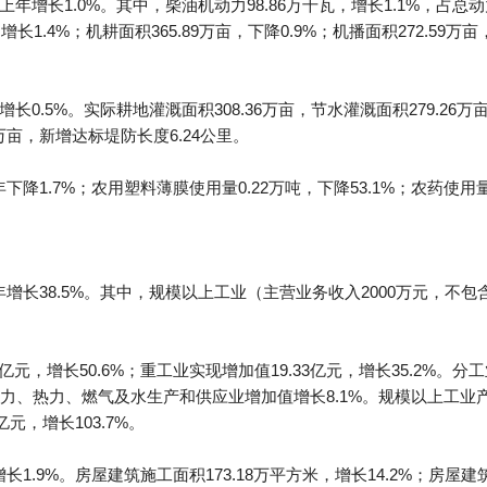
上年增长1.0%。其中，柴油机动力98.86万千瓦，增长1.1%，占总动
增长1.4%；机耕面积365.89万亩，下降0.9%；机播面积272.59万亩
增长0.5%。实际耕地灌溉面积308.36万亩，节水灌溉面积279.26万
万亩，新增达标堤防长度6.24公里。
下降1.7%；农用塑料薄膜使用量0.22万吨，下降53.1%；农药使用量0
年增长38.5%。其中，规模以上工业（主营业务收入2000万元，不包含
亿元，增长50.6%；重工业实现增加值19.33亿元，增长35.2%。
，电力、热力、燃气及水生产和供应业增加值增长8.1%。规模以上工业产品
亿元，增长103.7%。
长1.9%。房屋建筑施工面积173.18万平方米，增长14.2%；房屋建