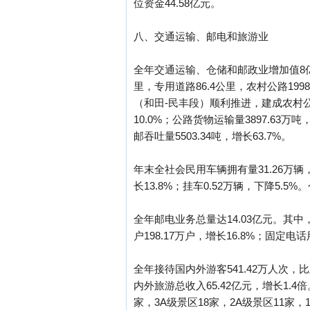
位资金44.58亿元。
八、交通运输、邮电和旅游业
全年交通运输、仓储和邮政业增加值8亿元，
里，专用道路86.4公里，农村公路199
（和田-民丰段）顺利推进，建成农村公路
10.0%；公路货物运输量3897.63万
邮吞吐量5503.34吨，增长63.7%。
年末全社会民用车辆拥有量31.26万辆，比
长13.8%；挂车0.52万辆，下降5.5
全年邮电业务总量达14.03亿元。其中，
户198.17万户，增长16.8%；固定电
全年接待国内外游客541.42万人次，比
内外旅游总收入65.42亿元，增长1.
家，3A级景区18家，2A级景区11家