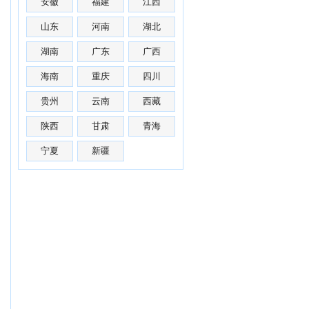
安徽
福建
江西
山东
河南
湖北
湖南
广东
广西
海南
重庆
四川
贵州
云南
西藏
陕西
甘肃
青海
宁夏
新疆