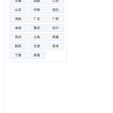
安徽
福建
江西
山东
河南
湖北
湖南
广东
广西
海南
重庆
四川
贵州
云南
西藏
陕西
甘肃
青海
宁夏
新疆