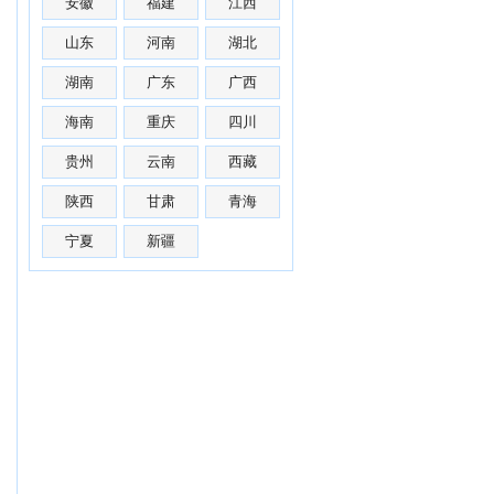
安徽
福建
江西
山东
河南
湖北
湖南
广东
广西
海南
重庆
四川
贵州
云南
西藏
陕西
甘肃
青海
宁夏
新疆