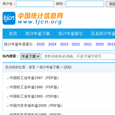
用户名：
密码：
首页
统计年鉴下载
统计年鉴索引
区县统计年
统计年鉴年度索引：
2025
2024
2023
2022
2021
2020
201
站内搜索：
您当前的位置：
首页
>
统计年鉴下载
>
QQQ
中国轻工业年鉴1987（PDF版）
中国轻工业年鉴1986（PDF版）
中国轻工业年鉴1985（PDF版）
中国汽车市场年鉴2009（PDF版）
中国汽车贸易年鉴1998（PDF版）