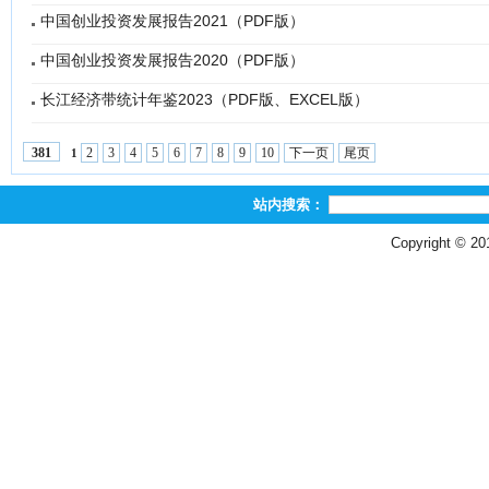
中国创业投资发展报告2021（PDF版）
中国创业投资发展报告2020（PDF版）
长江经济带统计年鉴2023（PDF版、EXCEL版）
2
3
4
5
6
7
8
9
10
下一页
尾页
381
1
站内搜索：
Copyright © 2