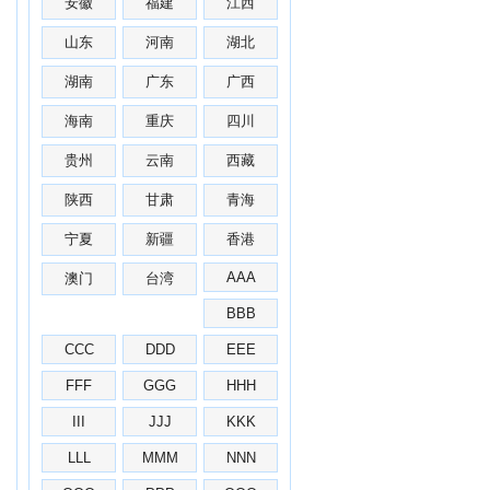
安徽
福建
江西
山东
河南
湖北
湖南
广东
广西
海南
重庆
四川
贵州
云南
西藏
陕西
甘肃
青海
宁夏
新疆
香港
AAA
澳门
台湾
BBB
CCC
DDD
EEE
FFF
GGG
HHH
III
JJJ
KKK
LLL
MMM
NNN