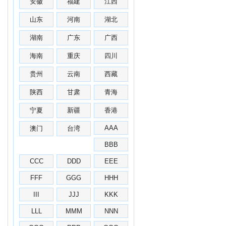
安徽
福建
江西
山东
河南
湖北
湖南
广东
广西
海南
重庆
四川
贵州
云南
西藏
陕西
甘肃
青海
宁夏
新疆
香港
AAA
澳门
台湾
BBB
CCC
DDD
EEE
FFF
GGG
HHH
III
JJJ
KKK
LLL
MMM
NNN