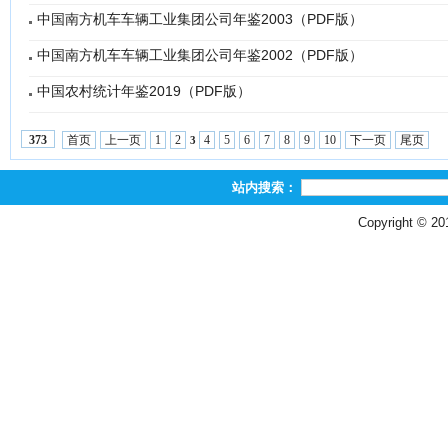
中国南方机车车辆工业集团公司年鉴2003（PDF版）
中国南方机车车辆工业集团公司年鉴2002（PDF版）
中国农村统计年鉴2019（PDF版）
首页
上一页
1
2
4
5
6
7
8
9
10
下一页
尾页
373
3
站内搜索：
Copyright © 2