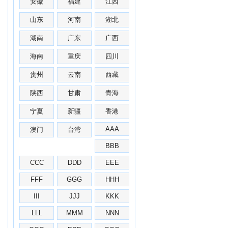
安徽
福建
江西
山东
河南
湖北
湖南
广东
广西
海南
重庆
四川
贵州
云南
西藏
陕西
甘肃
青海
宁夏
新疆
香港
AAA
澳门
台湾
BBB
CCC
DDD
EEE
FFF
GGG
HHH
III
JJJ
KKK
LLL
MMM
NNN