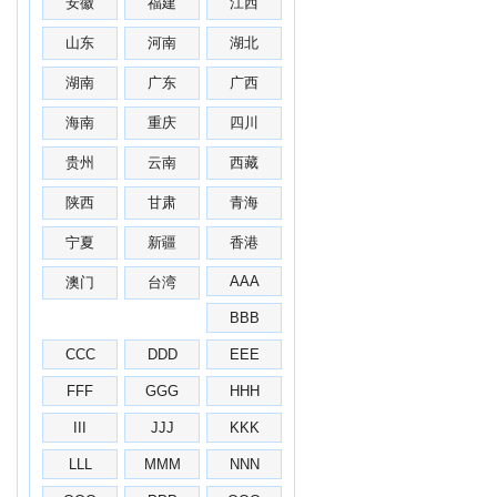
安徽
福建
江西
山东
河南
湖北
湖南
广东
广西
海南
重庆
四川
贵州
云南
西藏
陕西
甘肃
青海
宁夏
新疆
香港
AAA
澳门
台湾
BBB
CCC
DDD
EEE
FFF
GGG
HHH
III
JJJ
KKK
LLL
MMM
NNN