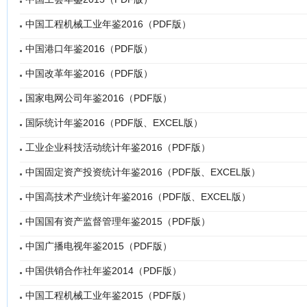
中国工程机械工业年鉴2016（PDF版）
中国港口年鉴2016（PDF版）
中国改革年鉴2016（PDF版）
国家电网公司年鉴2016（PDF版）
国际统计年鉴2016（PDF版、EXCEL版）
工业企业科技活动统计年鉴2016（PDF版）
中国固定资产投资统计年鉴2016（PDF版、EXCEL版）
中国高技术产业统计年鉴2016（PDF版、EXCEL版）
中国国有资产监督管理年鉴2015（PDF版）
中国广播电视年鉴2015（PDF版）
中国供销合作社年鉴2014（PDF版）
中国工程机械工业年鉴2015（PDF版）