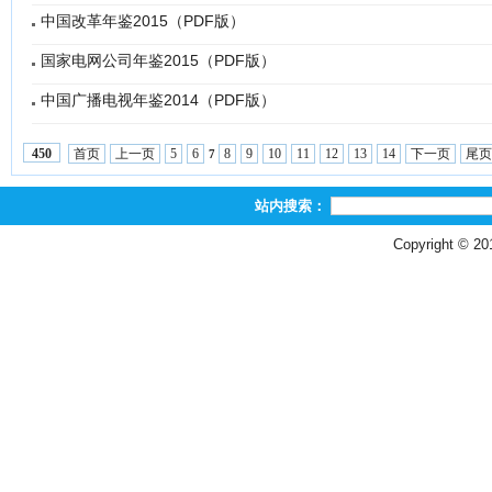
中国改革年鉴2015（PDF版）
国家电网公司年鉴2015（PDF版）
中国广播电视年鉴2014（PDF版）
首页
上一页
5
6
8
9
10
11
12
13
14
下一页
尾页
450
7
站内搜索：
Copyright © 2