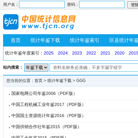
用户名：
密码：
首页
统计年鉴下载
统计年鉴索引
区县统计年
统计年鉴年度索引：
2025
2024
2023
2022
2021
2020
201
站内搜索：
您当前的位置：
首页
>
统计年鉴下载
>
GGG
国家电网公司年鉴2006（PDF版）
中国工程机械工业年鉴2017（PDF版）
中国国土资源统计年鉴2016（PDF版）
中国供销合作社年鉴2015（PDF版）
中国工会年鉴2015（PDF版）