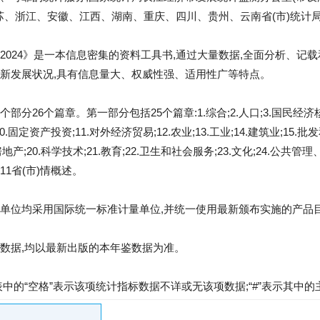
江苏、浙江、安徽、江西、湖南、重庆、四川、贵州、云南省(市)统计
2024》是一本信息密集的资料工具书,通过大量数据,全面分析、记
新发展状况,具有信息量大、权威性强、适用性广等特点。
26个篇章。第一部分包括25个篇章:1.综合;2.人口;3.国民经济核算;
10.固定资产投资;11.对外经济贸易;12.农业;13.工业;14.建筑业;15.
.房地产;20.科学技术;21.教育;22.卫生和社会服务;23.文化;24.公
1省(市)情概述。
单位均采用国际统一标准计量单位,并统一使用最新颁布实施的产品
数据,均以最新出版的本年鉴数据为准。
中的“空格”表示该项统计指标数据不详或无该项数据;“#”表示其中的主