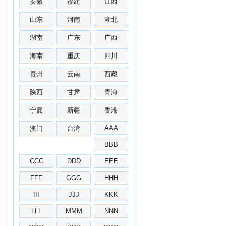
安徽
福建
江西
山东
河南
湖北
湖南
广东
广西
海南
重庆
四川
贵州
云南
西藏
陕西
甘肃
青海
宁夏
新疆
香港
AAA
澳门
台湾
BBB
CCC
DDD
EEE
FFF
GGG
HHH
III
JJJ
KKK
LLL
MMM
NNN