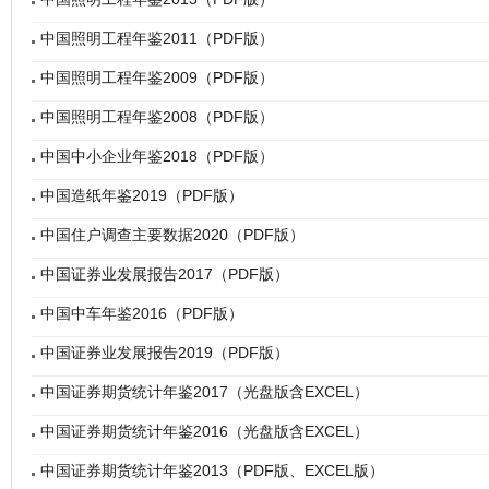
中国照明工程年鉴2011（PDF版）
中国照明工程年鉴2009（PDF版）
中国照明工程年鉴2008（PDF版）
中国中小企业年鉴2018（PDF版）
中国造纸年鉴2019（PDF版）
中国住户调查主要数据2020（PDF版）
中国证券业发展报告2017（PDF版）
中国中车年鉴2016（PDF版）
中国证券业发展报告2019（PDF版）
中国证券期货统计年鉴2017（光盘版含EXCEL）
中国证券期货统计年鉴2016（光盘版含EXCEL）
中国证券期货统计年鉴2013（PDF版、EXCEL版）