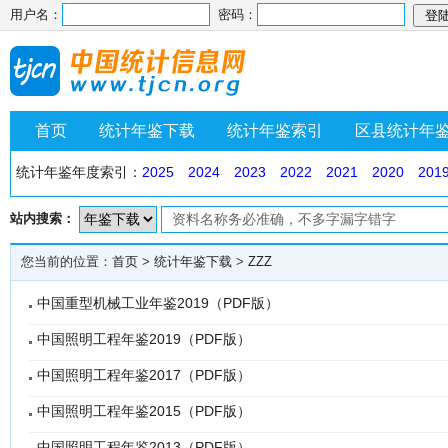
用户名：
密码：
首页
统计年鉴下载
统计年鉴索引
区县统计年
统计年鉴年度索引：
2025
2024
2023
2022
2021
2020
201
站内搜索：
您当前的位置：
首页
>
统计年鉴下载
>
ZZZ
中国重型机械工业年鉴2019（PDF版）
中国照明工程年鉴2019（PDF版）
中国照明工程年鉴2017（PDF版）
中国照明工程年鉴2015（PDF版）
中国照明工程年鉴2013（PDF版）