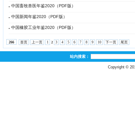
中国畜牧兽医年鉴2020（PDF版）
中国新闻年鉴2020（PDF版）
中国橡胶工业年鉴2020（PDF版）
首页
上一页
1
3
4
5
6
7
8
9
10
下一页
尾页
266
2
站内搜索：
Copyright © 2