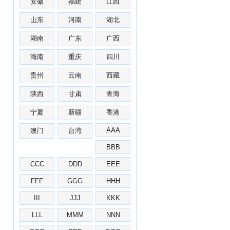
安徽
福建
江西
山东
河南
湖北
湖南
广东
广西
海南
重庆
四川
贵州
云南
西藏
陕西
甘肃
青海
宁夏
新疆
香港
AAA
澳门
台湾
BBB
CCC
DDD
EEE
FFF
GGG
HHH
III
JJJ
KKK
LLL
MMM
NNN