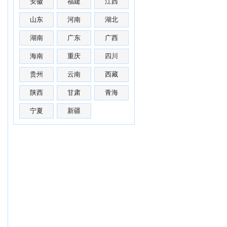
安徽
福建
江西
山东
河南
湖北
湖南
广东
广西
海南
重庆
四川
贵州
云南
西藏
陕西
甘肃
青海
宁夏
新疆