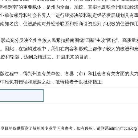
·幸福黔南”的重要载体，是州内全面、系统、真实地反映全州国民经
业单位领导和社会各界人士进行经济决策和制定经济发展规划具有
南知名度，促进黔南对外经济联系和招商引资起到了积极的促进作
容和形式充分反映全州各族人民紧扣黔南围绕“四新”主攻“四化”、高质
。因此，在编辑过程中，我们在内容和形式上都作了较大的改进和
的轨迹和轮廓，达到总结过去、开启未来的目的。
版过程中，得到州直有关单位、各县（市）和社会各有关方面的大
中难免有错误和疏漏之处，敬请读者予以批评指正。
目的仅供愿意了解相关专业学习者参考，如有侵权，请联系admin@tjcn.or