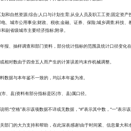
划和自然资源;综合;人口与计划生育;从业人员及职工工资;固定资产投资
邮电、城市公用事业;财政、税收;金融、证券、保险;城乡调查;科技、
市和副省级城市主要经济指标;附录。
年报、抽样调查和部门资料，部分统计指标的范围及统计口径变化
或相对数由于四舍五人而产生的计算误差均末作机械调整。
料数据与本年鉴不一致的，均以本年鉴为准。
(市、县)资料有部分指标是区(市、县)属口径。
明:“空格”表示该项数据不详或无数据，“#”表示其中数，“一”表
关部门的大力支持和帮助，在此深表感谢!由于时间紧、信息量大和