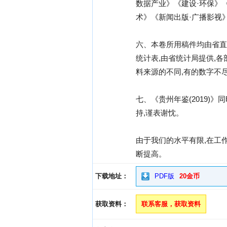
数据产业》《建设·环保》
术》《新闻出版·广播影视
六、本卷所用稿件均由省直
统计表,由省统计局提供,
料来源的不同,有的数字不
七、《贵州年鉴(2019
持,谨表谢忱。
由于我们的水平有限,在工
断提高。
下载地址：
PDF版
20金币
获取资料：
联系客服，获取资料