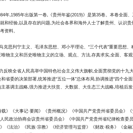
84年,1985年出版第一卷,《贵州年鉴(2019)》是第35卷。本卷
就和经验,以及存在的问题,为社会各界和海外人士了解贵州、认识贵
考资料。
)》以马克思列宁主义、毛泽东思想、邓小平理论、“三个代表”重要思想
证唯物主义和历史唯物主义的立场、观点、方法,存真求实,全面、客
)》着力反映全省人民高举中国特色社会主义伟大旗帜,全面贯彻党的十九
和省委的决策部署,统筹推进“五位一体”总体布局,协调推进“四个全面
施主基调主战略,强力推进大扶贫、大数据、大生态三大战略,培植后
《特载》《大事记·要闻》《贵州概况》《中国共产党贵州省委员会》
人民政治协商会议贵州省委员会》《中国共产党贵州省纪律检查委员
》《法治》《民族·宗教》《经济管理与监督》《财政·税务》《金