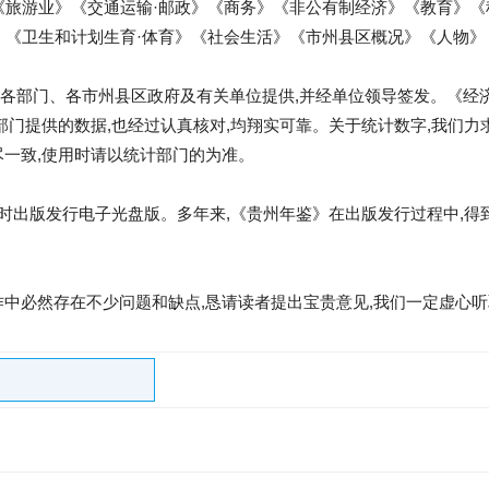
《旅游业》《交通运输·邮政》《商务》《非公有制经济》《教育》《
》《卫生和计划生育·体育》《社会生活》《市州县区概况》《人物
各部门、各市州县区政府及有关单位提供,并经单位领导签发。《经
各部门提供的数据,也经过认真核对,均翔实可靠。关于统计数字,我们力
尽一致,使用时请以统计部门的为准。
)》同时出版发行电子光盘版。多年来,《贵州年鉴》在出版发行过程中,
作中必然存在不少问题和缺点,恳请读者提出宝贵意见,我们一定虚心听