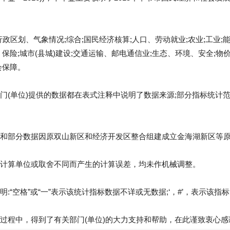
行政区划、气象情况;综合;国民经济核算;人口、劳动就业;农业;工业;
保险;城市(县城)建设;交通运输、邮电通信业;生态、环境、安全;物
会保障。
门(单位)提供的数据都在表式注释中说明了数据来源;部分指标统计
和部分数据因原双山新区和经济开发区整合组建成立金海湖新区等
计算单位或取舍不同而产生的计算误差，均未作机械调整。
:“空格”或“一”表示该统计指标数据不详或无数据;‘，#’，表示该指
过程中，得到了有关部门(单位)的大力支持和帮助，在此谨致衷心感