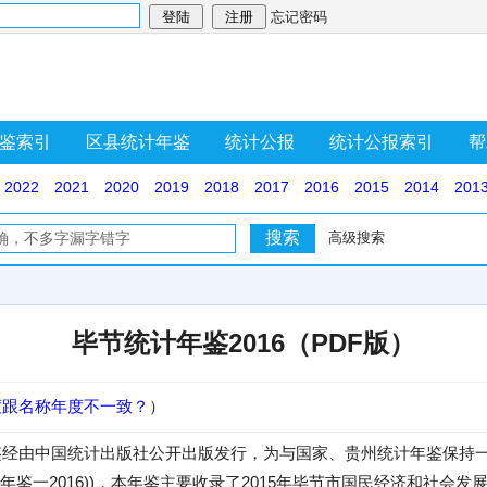
忘记密码
鉴索引
区县统计年鉴
统计公报
统计公报索引
帮
2022
2021
2020
2019
2018
2017
2016
2015
2014
201
高级搜索
毕节统计年鉴2016（PDF版）
度跟名称年度不一致？
）
年鉴经由中国统计出版社公开出版发行，为与国家、贵州统计年鉴保持
鉴一2016))，本年鉴主要收录了2015年毕节市国民经济和社会