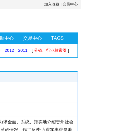
加入收藏
|
会员中心
助中心
交易中心
TAGS
3
2012
2011
[
分省、行业总索引
]
建议，力求全面、系统、翔实地介绍责州社会
革的情况，作了反映;力求实事求是地