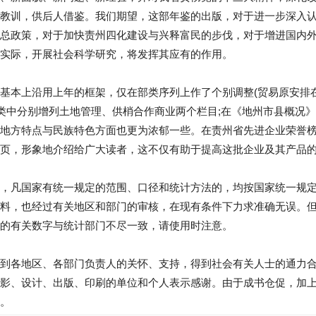
教训，供后人借鉴。我们期望，这部年鉴的出版，对于进一步深入
总政策，对于加快责州四化建设与兴释富民的步伐，对于增进国内
实际，开展社会科学研究，将发挥其应有的作用。
基本上沿用上年的框架，仅在部类序列上作了个别调整(贸易原安排在
部类中分别增列土地管理、供梢合作商业两个栏目;在《地州市县概况
地方特点与民族特色方面也更为浓郁一些。在责州省先进企业荣誉
页，形象地介绍给广大读者，这不仅有助于提高这批企业及其产品
，凡国家有统一规定的范围、口径和统计方法的，均按国家统一规
料，也经过有关地区和部门的审核，在现有条件下力求准确无误。
的有关数字与统计部门不尽一致，请使用时注意。
到各地区、各部门负责人的关怀、支持，得到社会有关人士的通力
影、设计、出版、印刷的单位和个人表示感谢。由于成书仓促，加
。