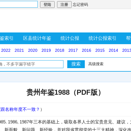
忘记密码
鉴索引
区县统计年鉴
统计公报
统计公报索引
帮
2022
2021
2020
2019
2018
2017
2016
2015
2014
201
高级搜索
贵州年鉴1988（PDF版）
度跟名称年度不一致？
）
985. 1986, 1987年三本的基础上，吸取各界人士的宝贵意见、
、新面貌、新问题、新经验，并对我省贯彻党的十三大精神，深化改