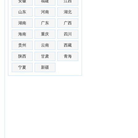
安徽
福建
江西
山东
河南
湖北
湖南
广东
广西
海南
重庆
四川
贵州
云南
西藏
陕西
甘肃
青海
宁夏
新疆