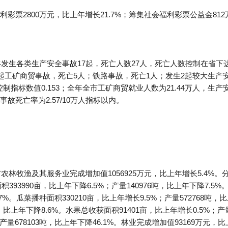
票2800万元，比上年增长21.7%；筹集社会福利彩票公益金812万
共发生各类生产安全事故17起，死亡人数27人，死亡人数控制在省下
2起工矿商贸事故，死亡5人；铁路事故，死亡1人；发生2起较大生
制指标数值0.153；全年全市工矿商贸就业人数为21.44万人，生产安
故死亡率为2.57/10万人指标以内。
农林牧渔及其服务业完成增加值1056925万元，比上年增长5.4%。分
393990亩，比上年下降6.5%；产量140976吨，比上年下降7.5%
5.7%。瓜菜播种面积330210亩，比上年增长9.5%；产量572768吨，
，比上年下降8.6%。水果总收获面积91401亩，比上年增长0.5%；产
；产量678103吨，比上年下降46.1%。林业完成增加值93169万元，比