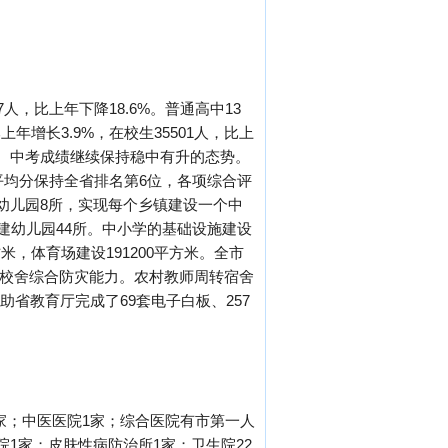
人，比上年下降18.6%。普通高中13
上年增长3.9%，在校生35501人，比上
。高考、中考成绩继续保持稳中有升的态势。
绩平均分保持全省排名第6位，各项综合评
幼儿园8所，实现每个乡镇建设一个中
建幼儿园44所。中小学的基础设施建设
方米，体育场建设191200平方米。全市
提高校舍综合防灾能力。农村教师周转宿舍
助省教育厅完成了69套电子白板、257
2家；中医医院1家；综合医院有市第一人
1家；皮肤性病防治所1家；卫生院22