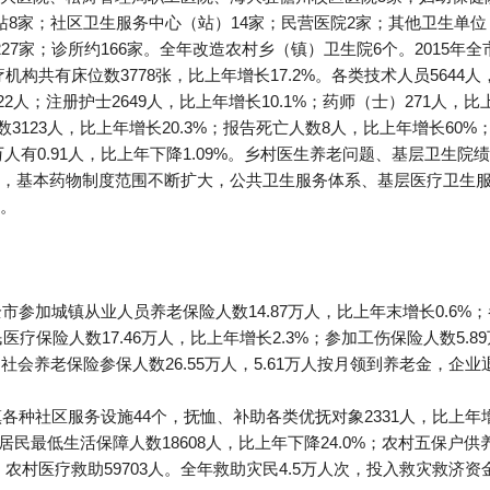
站8家；社区卫生服务中心（站）14家；民营医院2家；其他卫生单
7家；诊所约166家。全年改造农村乡（镇）卫生院6个。2015年全市
构共有床位数3778张，比上年增长17.2%。各类技术人员5644人，
2人；注册护士2649人，比上年增长10.1%；药师（士）271人，比上
3123人，比上年增长20.3%；报告死亡人数8人，比上年增长60%；
十万人有0.91人，比上年下降1.09%。乡村医生养老问题、基层卫生
，基本药物制度范围不断扩大，公共卫生服务体系、基层医疗卫生
。
市参加城镇从业人员养老保险人数14.87万人，比上年末增长0.6%；
医疗保险人数17.46万人，比上年增长2.3%；参加工伤保险人数5.8
居民社会养老保险参保人数26.55万人，5.61万人按月领到养老金，企
镇各种社区服务设施44个，抚恤、补助各类优抚对象2331人，比上年
农村居民最低生活保障人数18608人，比上年下降24.0%；农村五保户
人，农村医疗救助59703人。全年救助灾民4.5万人次，投入救灾救济资