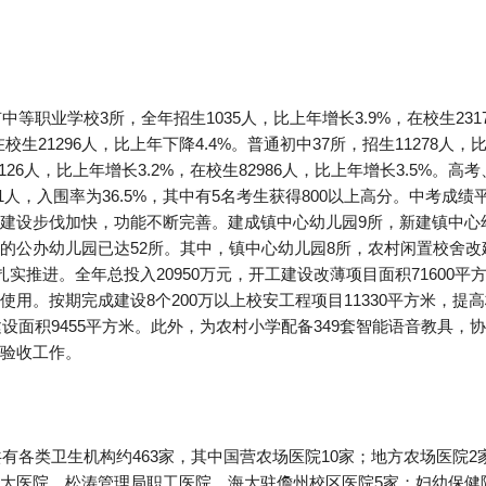
中等职业学校3所，全年招生1035人，比上年增长3.9%，在校生2317
校生21296人，比上年下降4.4%。普通初中37所，招生11278人，比
5126人，比上年增长3.2%，在校生82986人，比上年增长3.5%
81人，入围率为36.5%，其中有5名考生获得800以上高分。中考成
建设步伐加快，功能不断完善。建成镇中心幼儿园9所，新建镇中心
的公办幼儿园已达52所。其中，镇中心幼儿园8所，农村闲置校舍改
目扎实推进。全年总投入20950万元，开工建设改薄项目面积71600平
用。按期完成建设8个200万以上校安工程项目11330平方米，
建设面积9455平方米。此外，为农村小学配备349套智能语音教具，协
验收工作。
共有各类卫生机构约463家，其中国营农场医院10家；地方农场医院
大医院、松涛管理局职工医院、海大驻儋州校区医院5家；妇幼保健院