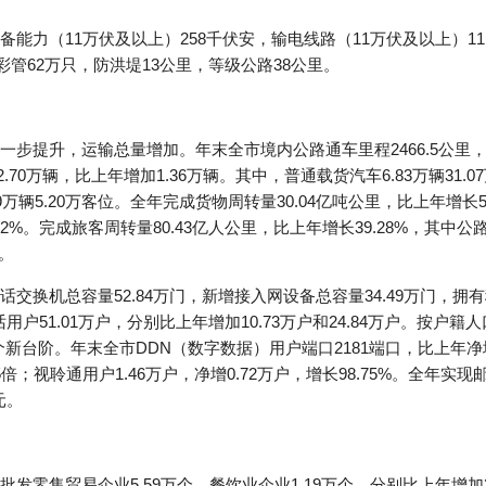
力（11万伏及以上）258千伏安，输电线路（11万伏及以上）11.
彩管62万只，防洪堤13公里，等级公路38公里。
步提升，运输总量增加。年末全市境内公路通车里程2466.5公里
2.70万辆，比上年增加1.36万辆。其中，普通载货汽车6.83万辆31.0
.79万辆5.20万客位。全年完成货物周转量30.04亿吨公里，比上年增长5
0.92%。完成旅客周转量80.43亿人公里，比上年增长39.28%，其中公路
%。
交换机总容量52.84万门，新增接入网设备总容量34.49万门，拥有
用户51.01万户，分别比上年增加10.73万户和24.84万户。按户
新台阶。年末全市DDN（数字数据）用户端口2181端口，比上年净增5
.5倍；视聆通用户1.46万户，净增0.72万户，增长98.75%。全年实
元。
零售贸易企业5.59万个，餐饮业企业1.19万个，分别比上年增加3