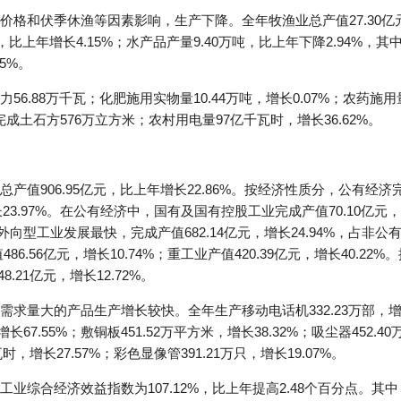
格和伏季休渔等因素影响，生产下降。全年牧渔业总产值27.30亿元
万吨，比上年增长4.15%；水产品产量9.40万吨，比上年下降2.94%，
95%。
.88万千瓦；化肥施用实物量10.44万吨，增长0.07%；农药施用量
完成土石方576万立方米；农村用电量97亿千瓦时，增长36.62%。
值906.95亿元，比上年增长22.86%。按经济性质分，公有经济完
增长23.97%。在公有经济中，国有及国有控股工业完成产值70.10亿元，增
外向型工业发展最快，完成产值682.14亿元，增长24.94%，占非公
86.56亿元，增长10.74%；重工业产值420.39亿元，增长40.22
.21亿元，增长12.72%。
量大的产品生产增长较快。全年生产移动电话机332.23万部，增长47
增长67.55%；敷铜板451.52万平方米，增长38.32%；吸尘器452.40
瓦时，增长27.57%；彩色显像管391.21万只，增长19.07%。
综合经济效益指数为107.12%，比上年提高2.48个百分点。其中，产