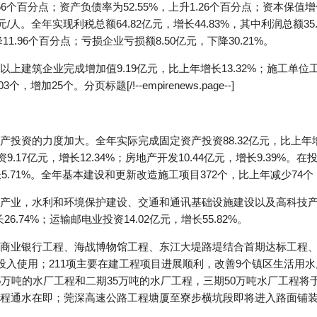
56个百分点；资产负债率为52.55%，上升1.26个百分点；资本保值增值
/人。全年实现利税总额64.82亿元，增长44.83%，其中利润总额35.
1.96个百分点；亏损企业亏损额8.50亿元，下降30.21%。
建筑企业完成增加值9.19亿元，比上年增长13.32%；施工单位工程
增加25个。分页标题[/!--empirenews.page--]
投资的力度加大。全年实际完成固定资产投资88.32亿元，比上年增
投资9.17亿元，增长12.34%；房地产开发10.44亿元，增长9.39%
增长5.71%。全年基本建设和更新改造施工项目372个，比上年减少74
产业，水利和环境保护建设、交通和通讯基础设施建设以及高科技
6.74%；运输邮电业投资14.02亿元，增长55.82%。
商业银行工程、海战博物馆工程、东江大堤路堤结合首期达标工程
投入使用；211项主要在建工程项目进展顺利，改善9个镇区生活用水
万吨的水厂工程和二期35万吨的水厂工程，三期50万吨水厂工程将于
程通水在即；莞深高速公路工程塘厦至寮步横坑段即将进入路面铺装