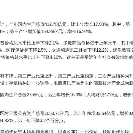
全年国内生产总值412.78亿元，比上年增长17.90%。其中，第一产
1%；第三产业增加值154.88亿元，增长16.92%。
费价格总水平比上年下降2.1%，多数商品价格低于上年水平。其中食
6%，医疗保健类下降2.5%，交通和通讯工具类下降12.2%，娱乐教育
零售价格总水平比上年下降4.10%。这主要是受近年全社会有效供给
下降，第二产业比重上升，第三产业比重稳定，三次产业结构为7.5∶54
设；存量结构进一步调整，电脑资讯产品为主的高新技术产业成为
产总值27556元，比上年增长16.3%；人均财税4719元，增长47
级公有资产总额1059.71亿元，比上年净增93.64亿元，增长9.6
44.82%，比上年下降3.2个百分点。
度和优化资本结构稳步推进，国企改革进一步深化，转制步伐加快