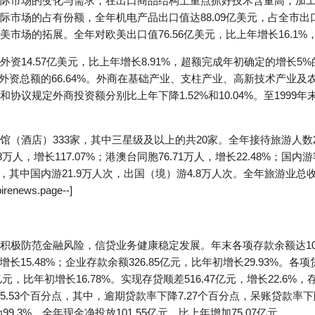
际市场的变化与需求，在出口商品结构上重点抓好技术含量高，加
市场的占有份额，全年机电产品出口值达88.09亿美元，占全市出口总额
场的拓展。全年对欧美出口值76.56亿美元，比上年增长16.1%，
资14.57亿美元，比上年增长8.91%，超额完成年初确定的增长
用外资总额的66.64%。外商在基础产业、支柱产业、高新技术产业
议规定外商投资额分别比上年下降1.52%和10.04%。至1999年
酒店）333家，其中三星级及以上的共20家。全年接待旅游人数252
8万人，增长117.07%；港澳台同胞76.71万人，增长22.48%；国内游客
，其中国内游21.9万人次，出国（境）游4.8万人次。全年旅游业总收入
news.page--]
极防范金融风险，信贷业务健康稳定发展。年末各项存款余额达1040.
长15.48%；企业存款余额326.85亿元，比年初增长29.93%。各项
81亿元，比年初增长16.78%。实现存贷顺差516.47亿元，增长22.
.53个百分点，其中，逾期贷款率下降7.27个百分点，呆账贷款率下
9.3%。全年现金净投放101.55亿元，比上年增加75.07亿元。