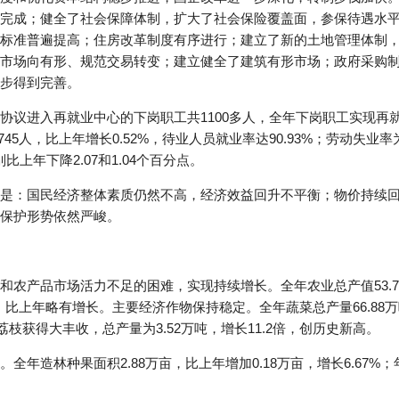
完成；健全了社会保障体制，扩大了社会保险覆盖面，参保待遇水
标准普遍提高；住房改革制度有序进行；建立了新的土地管理体制
市场向有形、规范交易转变；建立健全了建筑有形市场；政府采购
步得到完善。
协议进入再就业中心的下岗职工共1100多人，全年下岗职工实现再就
745人，比上年增长0.52%，待业人员就业率达90.93%；劳动失业率为
别比上年下降2.07和1.04个百分点。
是：国民经济整体素质仍然不高，经济效益回升不平衡；物价持续
保护形势依然严峻。
农产品市场活力不足的困难，实现持续增长。全年农业总产值53.74
吨，比上年略有增长。主要经济作物保持稳定。全年蔬菜总产量66.8
其中荔枝获得大丰收，总产量为3.52万吨，增长11.2倍，创历史新高。
年造林种果面积2.88万亩，比上年增加0.18万亩，增长6.67%；