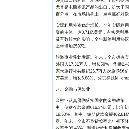
外贸出口结构进一步调整。全市根据国
尤其是电脑资讯产品的出口，扩大了国际
百分点。在市场结构上，重点抓好对欧美市
实际利用外资稳定增长。全年实际利用外
资的主体，达9.71亿美元，占实际利
及基数较大的影响，全年新签利用协议和协
上年增加253家。
旅游事业蓬勃发展。年末，全市拥有宾馆（
外国人17.31万人，增长58%；华侨2.4
家大旅行社共组织26.7万人次旅游观光
万美元，增长6.88%。分页标题[/!--empire
八、金融与保险业
金融业认真贯彻落实国家的金融政策，积
中，储蓄存款余额616.34亿元，比年初增
18.50%，其中，短期贷款余额462.
定。年末，全市不良贷款率比年初下降5
收率为99.46%，新增贷款利息回收率为9