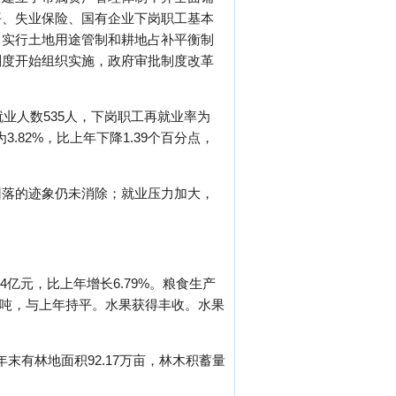
平、失业保险、国有企业下岗职工基本
，实行土地用途管制和耕地占补平衡制
制度开始组织实施，政府审批制度改革
业人数535人，下岗职工再就业率为
3.82%，比上年下降1.39个百分点，
回落的迹象仍未消除；就业压力加大，
亿元，比上年增长6.79%。粮食生产
8万吨，与上年持平。水果获得丰收。水果
年末有林地面积92.17万亩，林木积蓄量