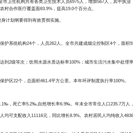
全市卫生机构共有各类卫生技术人员6975人，增加567人，其中执业（
村合作医疗覆盖面83.9%，提高19.0个百分点。
健身计划纲要得到有效贯彻实施。
护系统机构24个，人员262人。全市共建成烟尘控制区4个，面积9
到2级等次；饮用水源水质达标率100%；城市生活污水集中处理率3
护区22个，总面积461.4平方公里。本年环评制度执行率100%。
‰，死亡率5.2‰,自然增长率6.9‰。年末全市常住人口235.7万人
可支配收入11116元，同比增长8.9%。农村居民人均纯收入4838