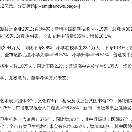
。分页标题[/!--empirenews.page--]
技术企业2家,总数达4家；新增省级高新技术企业15家，总数达8
5家, 总数达44家。全市专利申请量935件，增长16.1%。
.94万人，同比下降3.9%，小学在校学生23.1万人，下降10.4%；
%。全市适龄儿童小学入学率99.97%，小学升学率99.51%，普通初中生
人数1.8万人，同比下降2.2%；普通高中在校学生5.1万人，增长8
学、党校教育、自学考试方兴未艾。
艺术表演团体3个，文化馆4个，县级及以上公共图书馆4个，博物馆
98.75%，广播电视混合人口覆盖率98.85%。新闻、出版等事业健康
生机构（含诊所）375个，同比增加9个，其中县级以上医院37个
个；全市各类卫生机构年末实有床位5032张，增加358张，其中医院3