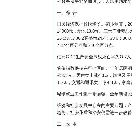
社会各项事业全面进步，人民生活水平
一、综 合
国民经济保持较快增长。初步测算，200
14000元，增长13.0％。三大产业
26.5:37.3:36.2调整为24.4：39
7.37个百分点和5.16个百分点。
亿元GDP生产安全事故死亡率为O.7
物价指数保持在可控区间。全年居民消费
涨3.1％，居住类上涨4.3％，烟酒及
4.5％，交通和通讯类上涨4.8％，家
城镇就业工作进一步加强。全年新增城镇
经济和社会发展中存在的主要问题：产
趋势；社会矛盾和治安仍需进一步改善
二、农 业