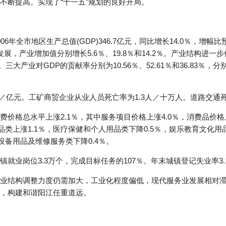
不断提高。实现了“十一五”规划的良好开局。
6年全市地区生产总值(GDP)346.7亿元，同比增长14.0％，增幅
稳步发展，产业增加值分别增长5.6％、19.8％和14.2％。产业结构进
.6：36.0。三大产业对GDP的贡献率分别为10.56％、52.61％和36.83
人／亿元。工矿商贸企业从业人员死亡率为1.3人／十万人。道路交通死
价格总水平上涨2.1％，其中服务项目价格上涨4.0％，消费品价格
用品类上涨1.1％，医疗保健和个人用品类下降0.5％，娱乐教育文化用
庭设备用品及维修服务类下降0.4％。
就业岗位3.3万个，完成目标任务的107％。年末城镇登记失业率3.
业结构调整力度仍需加大，工业化程度偏低，现代服务业发展相对
，构建和谐阳江任重道远。