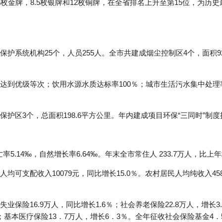
枚金牌，8.5枚银牌和12枚铜牌，在全省排名上升至第15位，为历
护系统机构25个，人员255人。全市共建成烟尘控制区4个，面积9
达到优级等次；饮用水源水质达标率100％；城市生活污水集中处理率
区3个，总面积198.6平方公里。年内建成项目环保“三同时”制度执
率5.14‰，自然增长率6.64‰。年末全市常住人 233.7万人，比上年
可支配收入10079元，同比增长15.0％。农村居民人均纯收入45
保险16.9万人，同比增长1.6％；社会养老保险22.8万人，增长3.
.4％；基本医疗保险13．7万人，增长6．3％。全年征收社会保险基金4