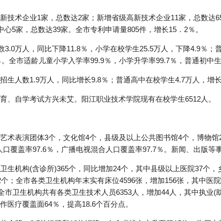
新技术企业1家，总数达2家；新增省级高新技术企业11家，总数达6
心5家，总数达39家。全市专利申请量805件，增长15．2％。
.0万人，同比下降11.8％，小学在校学生25.5万人，下降4.9％；
％。全市适龄儿童小学入学率99.9％，小学升学率99.7％，普通初中生
人数1.9万人，同比增长9.8％；普通高中在校学生4.7万人，增长1
育、自学考试方兴未艾。阳江职业技术学院现有在校学生6512人。
艺术表演团体3个，文化馆4个，县级及以上公共图书馆4个，博物馆
人口覆盖率97.6％，广播电视混合人口覆盖率97.7％。新闻、出版
生机构(含诊所)365个，同比增加24个，其中县级以上医院37个，
个；全市各类卫生机构年末实有床位4596张，增加156张，其中医院3
全市卫生机构共有各类卫生技术人员6353人，增加44人，其中执业(助理
医疗覆盖面64％，提高18.6个百分点。