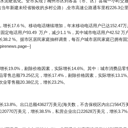
道实现水泥硬底化。全市实现了梅州市区到各县（市、区）县城一小时交
（含当年新建未经省验收的乡村公路）,全市高速公路通车里程226.3公里
，增长17.6 %。移动电话继续增加，年末移动电话用户已达152.47万
，固定电话用户93.49 万户，减少1.1 %，其中城市电话用户42.52 
增长38.2 %。据市区居民家庭抽样调查，每百户城市居民家庭已拥有固
news.page--]
增长19.0%，剔除价格因素，实际增长14.6%。其中：城市消费品零售总
品零售总额79.25亿元，增长17.4%，剔除价格因素，实际增长13
饮业零售额20.38亿元，增长23.2%。
长13.8%。出口总额43627万美元(海关数，不含保税区内出口564万
口20770万美元，增长38.5%，私营企业出口22628万美元，增长3.