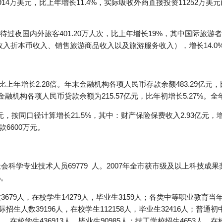
914万美元，比上年增长11.4%，实际吸收外商直接投资11252万美
夜国内外旅客401.20万人次，比上年增长19%，其中国际旅游者8.4
汇收入折本币收入、销售旅游商品收入以及旅游服务收入），增长14.0
元,比上年增长2.28倍。年末金融机构各项人民币存款余额483.29亿元
%。金融机构各项人民币贷款余额为215.57亿元，比年初增长5.27%。全
亿元，按同口径计算增长21.5%，其中：财产保险保费收入2.93亿元，增长
款6600万元。
会科学专业技术人员69779 人。2007年全市获市级及以上科技成果
%。
3679人，在校学生14279人，毕业生3159人；各类中等职业教育当
际招生人数39196人，在校学生112158人，毕业生32416人；普通初中
人，在校学生436913人，毕业生90985人；技工学校招生4653人，在