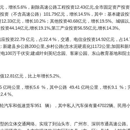
元，增长5.6%，剔除高速公路工程投资12.43亿元,全市固定资产投资为1
（不含高速公路）101.79亿元，增长14.5%，其中：基本建设投资4
资12.33亿元，增长10.2%；其他投资40.68亿元，增长19.5%
投资44.14亿元,增长19.1%,第三产业投资56.55亿元,增长14.3%。
2.79 亿元，占22.4 %，交通、电信业投资14.92亿元，占14.7 %
 新建县乡公路200公里,乡村公路(含水泥硬底化)1172公里;加固和新增
米,变电100万千伏安;建成叶剑英纪念园、客家公园、东山教育基地和
2.81亿元，比上年增长5.2%。
亿吨公里，增长5.6 %，其中公路 49.41 亿吨公里，增长9.1 %；
2.4 %。
三轮汽车和低速货车951 辆），其中私人汽车保有量47022辆。民用
型的立体交通网络。实现了到汕头市、广州市、深圳市通高速公路