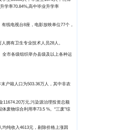
业升学率70.84%,高中毕业升学率
、有线电视台8座，电影放映单位77个，
每万人拥有卫生专业技术人员28人。
 块。全市各级组织举办县级及以上各种运
末户籍人口为503.36万人，其中非农
1674.20万元,污染源治理投资总额
体废物综合利用率73.5 %。“三废”综
人均纯收入4613元，剔除价格上涨因