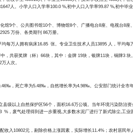
47人。小学人口入学率100.0 %,初中人口入学率99.87 %,初中毕
化馆9个、公共图书馆10个、博物馆8个、广播电台8座、电视台8座
925 万份、各类期刊 86万册。
平均每万人拥有病床16.85 张。专业卫生技术人员13895 人，平均
赛中，共获奖牌（杯）66块，其中：金牌 19块，银牌11块，铜牌3
2万人次。
46‰，死亡率为5.48‰，自然增长率为4.98‰。公安部门统计全市年
立县级以上自然保护区56个，面积16.6万公顷。当年环境污染防治资金1
9.3 %，废气处理得到进一步重视,大多数水泥厂进行了新式除尘,工业固
收入10802元，剔除价格上涨因素，实际增长11.4%；农村居民年