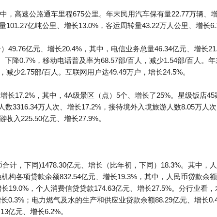
其中，高速公路通车里程675公里。年末民用汽车保有量22.77万辆、增长
01.27亿吨公里、增长13.0%，客运周转量43.22万人公里、增长6.
49.76亿元、增长20.4%，其中，电信业务总量46.34亿元、增长21
户、下降0.7%，移动电话普及率为68.57部/百人，减少1.54部/百人。
，减少2.75部/百人。互联网用户达49.49万户，增长24.5%。
长17.2%，其中，4A级景区（点）5个、增长了25%。星级饭店45家
数3316.34万人次、增长17.2%，接待境外入境旅游人数8.05万人
收入225.50亿元、增长27.9%。
计，下同)1478.30亿元、增长（比年初，下同）18.3%。其中，
金融机构各项贷款余额832.54亿元、增长19.3%，其中，人民币贷款余额增
、增长19.0%，个人消费信贷贷款174.63亿元、增长27.5%。分行业
、增长0.3%；电力燃气及水的生产和供应业贷款余额88.29亿元、增长0.
13亿元、增长6.2%。