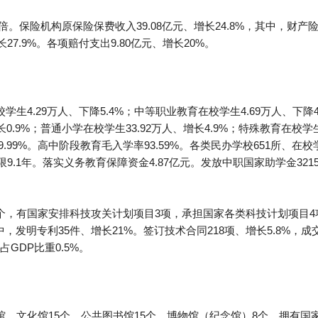
.4倍。保险机构原保险保费收入39.08亿元、增长24.8%，其中，财产
增长27.9%。各项赔付支出9.80亿元、增长20%。
生4.29万人、下降5.4%；中等职业教育在校学生4.69万人、下降4
增长0.9%；普通小学在校学生33.92万人、增长4.9%；特殊教育在校学
9.99%。高中阶段教育毛入学率93.59%。各类民办学校651所、在
限9.1年。落实义务教育保障资金4.87亿元。发放中职国家助学金321
个，有国家安排科技攻关计划项目3项，承担国家各类科技计划项目4
中，发明专利35件、增长21%。签订技术合同218项、增长5.8%，成交
GDP比重0.5%。
、文化馆15个，公共图书馆15个，博物馆（纪念馆）8个，拥有国