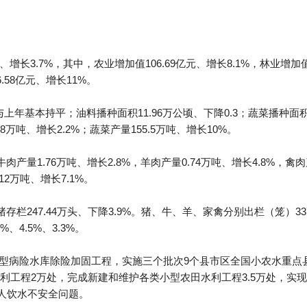
、增长3.7%，其中，农业增加值106.69亿元、增长8.1%，林业增加值
6.58亿元、增长11%。
与上年基本持平；油料播种面积11.96万公顷、下降0.3；蔬菜播种面积8
.48万吨、增长2.2%；蔬菜产量155.5万吨、增长10%。
牛肉产量1.76万吨、增长2.8%，羊肉产量0.74万吨、增长4.8%，禽
12万吨、增长7.1%。
猪存栏247.44万头、下降3.9%。猪、牛、羊、家禽分别出栏（笼）337.9
%、4.5%、3.3%。
（Ⅱ）型病险水库除险加固工程，实施三个批次9个县市区全国小农水重
工程2万处，完成新建和维护各类小型农田水利工程3.5万处，实现新
万人饮水不安全问题。