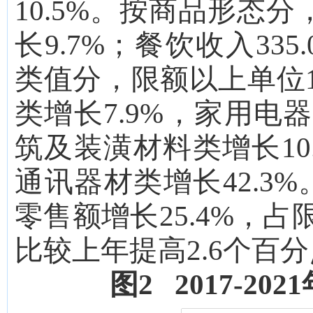
10.5
%。按商品形态分
长
9.7
%；餐饮收入
335.
类值分，限额以上单位
类增长
7.9
%，家用电
筑及装潢材料类
增长
1
通讯器材类增长
42.3
%
零售额增长
25.4%，
比较上年提高
2.6
个百分
图
2 2017-2