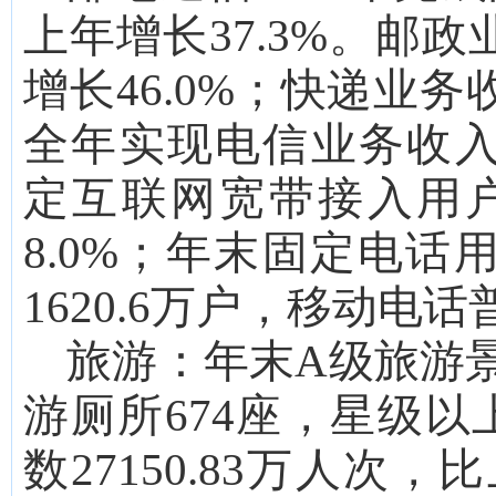
上年增长
37.3
%。邮政
增长
46.0
%；快递业务
全年
实现
电信
业务收
定
互联网
宽带接入
用
8.0
%
；
年末固定电话
1620.6
万户，移动电话
旅游：
年末
A级旅游
游厕所
674
座，星级以
数
27150.83
万人
次
，比