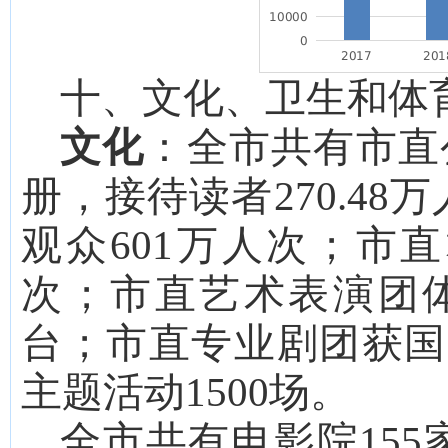
十、文化、卫生和体
文化
：
全市
共有市直
册，接待读者
270.48
万
观众
601
万人次；市直
次；
市直
艺术表演团
台
；市直专业剧团
获国
主题活动
1500场。
全市共有电影院
15