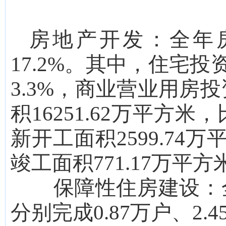
房地产开发：
全年
17.2
%。其中，住宅投
3.3
%，商业营业用房投
积
16251.62
万平方米，
新开工面积
2599.74
万
竣工面积
771.17
万平方
保障性住房建设：
分别完成
0.87
万户、
2.4