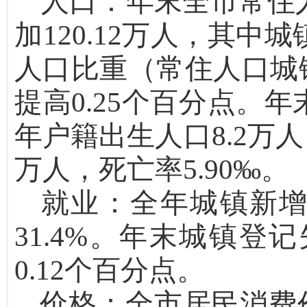
人口：
年末全市常住
加
120.12
万
人，其中城
人口比重（常住人口城
提高
0.25
个百分点。
年
年户籍出生人口
8.2
万人
万人，死亡率
5.90
‰。
就业：
全年城镇新
31.4
%。年末城镇登记
0.12
个百分点。
价格：
全市
居民消费