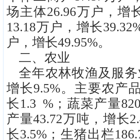
场主体
26.96
万户，增
13.18
万户，增长
39.32
户，增长
49.95
%。
二、农业
全年农林牧渔及服务
增长
9.5
%。主要农产
长
1.3
%；蔬菜产量
820
产量
4
3.72
万吨，
增长
2
长
3.5
%；生猪出栏
186.