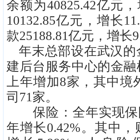
余额为
40825.42亿元
，
10132.85
亿元，增长
11
款
25188.81
亿元，增长
9
年末总部设在武汉的
建后台服务中心的金融
上年增加
8
家，其中境
司
71
家。
保险：
全年实现保
年增长
0.42
%。其中，