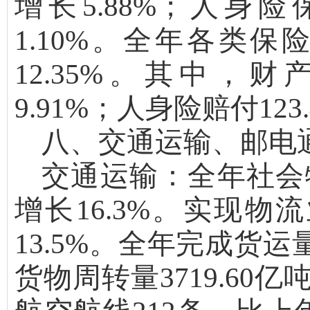
增长
5.88
%；人身险
1.10
%。全年各类保
12.35
%。其中，财
9.91
%；人身险赔付
123
八、交通运输、邮电
交通运输：
全年社会
增长
16.3
%。实现物流
13.5
%。全年完成货运
货物周转量
3719.60
亿