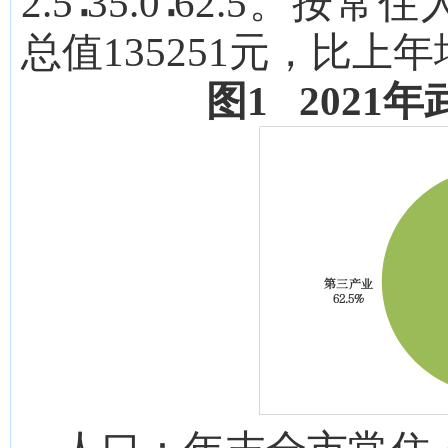
2.5∶35.0∶62.5
。按常住
总值
135251
元，比上年
图
1 202