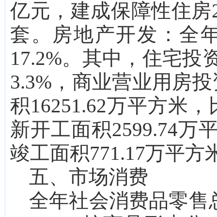
亿元，建成保障性住房
套。
房地产开发：
全
17.2
%。其中，住宅投
3.3
%，商业营业用房投
积
16251.62
万平方米，
新开工面积
2599.74
万
竣工面积
771.17
万平方
五、市场消费
全年社会消费品零售