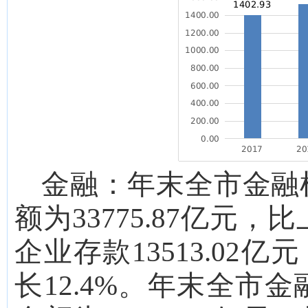
金融：
年末全市金融
额为
33775.87
亿元，比
企业存款
13513.02
亿元
长
12.4
%
。
年末全市金