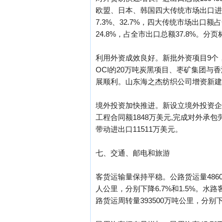
欧盟、日本、韩国四大传统市场出口进一步复
7.3%、32.7%，四大传统市场出口额
24.8%，占全市出口总额37.8%。分页标题[/!-
利用外资成效良好。新批外资项目9个，下
OCI的20万吨炭黑项目、枣矿集团
展顺利。山东海之杰纺织公司增资新建
境外投资加快推进。新设立境外投资企业6
工程合同额1848万美元,完成对外承包
带动进出口11511万美元。
七、交通、邮电和旅游
客货运输量保持平稳。公路货运量4860万
人公里，分别下降6.7%和1.5%。水路客
路货运周转量393500万吨公里，分别下降