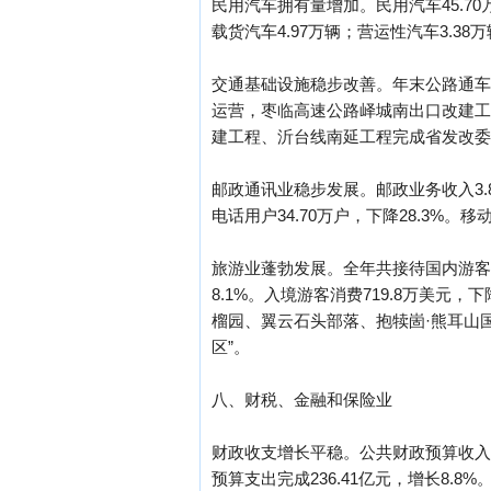
民用汽车拥有量增加。民用汽车45.70万
载货汽车4.97万辆；营运性汽车3.38
交通基础设施稳步改善。年末公路通车里
运营，枣临高速公路峄城南出口改建工
建工程、沂台线南延工程完成省发改委
邮政通讯业稳步发展。邮政业务收入3.84
电话用户34.70万户，下降28.3%。移动
旅游业蓬勃发展。全年共接待国内游客187
8.1%。入境游客消费719.8万美元
榴园、翼云石头部落、抱犊崮·熊耳山
区”。
八、财税、金融和保险业
财政收支增长平稳。公共财政预算收入完成
预算支出完成236.41亿元，增长8.8