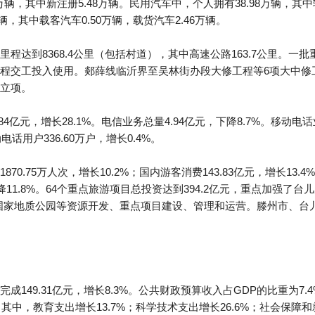
辆，其中新注册5.48万辆。民用汽车中，个人拥有38.98万辆，其中轿车
万辆，其中载客汽车0.50万辆，载货汽车2.46万辆。
程达到8368.4公里（包括村道），其中高速公路163.7公里。一
程交工投入使用。郯薛线临沂界至吴林街办段大修工程等6项大中修
立项。
亿元，增长28.1%。电信业务总量4.94亿元，下降8.7%。移动电话业
电话用户336.60万户，增长0.4%。
0.75万人次，增长10.2%；国内游客消费143.83亿元，增长13.
，下降11.8%。64个重点旅游项目总投资达到394.2亿元，重点加强
国家地质公园等资源开发、重点项目建设、管理和运营。滕州市、台
149.31亿元，增长8.3%。公共财政预算收入占GDP的比重为7.
%。其中，教育支出增长13.7%；科学技术支出增长26.6%；社会保障