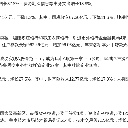
增长37.9%；资源勘探信息等事务支出增长18.9%。
1亿元，下降1.2%。其中，国税收入67.36亿元，下降11.6%；地税收
。
突破，组建枣庄银行和枣庄农商银行，引进市外银行业金融机构4家
中，住户存款余额982.49亿元，增加98.06亿元。年末各项本外币贷款余额
成功实现A股借壳上市，成为我市A股第一家上市公司。峄城区丰源
齐鲁股交中心挂牌托管企业37家，其中挂牌企业16家。
元，增长27.5%。其中，财产险收入12.77亿元，增长17.9%；人身险
国家级高新区。获得省科技进步奖三等奖1项，评出市科技进步奖12
家。鲁南技术市场技术贸易登记604项，技术交易额7.09亿元，增长