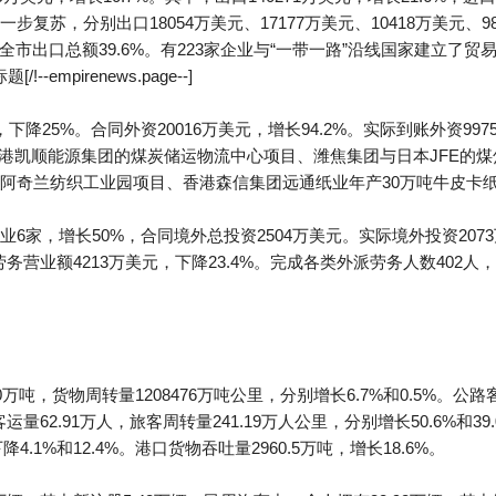
苏，分别出口18054万美元、17177万美元、10418万美元、984
占全市出口总额39.6%。有223家企业与“一带一路”沿线国家建立了贸
-empirenews.page--]
降25%。合同外资20016万美元，增长94.2%。实际到账外资997
与香港凯顺能源集团的煤炭储运物流中心项目、潍焦集团与日本JFE的
阿奇兰纺织工业园项目、香港森信集团远通纸业年产30万吨牛皮卡
家，增长50%，合同境外总投资2504万美元。实际境外投资2073
劳务营业额4213万美元，下降23.4%。完成各类外派劳务人数402人
吨，货物周转量1208476万吨公里，分别增长6.7%和0.5%。公路客
运量62.91万人，旅客周转量241.19万人公里，分别增长50.6%和39
4.1%和12.4%。港口货物吞吐量2960.5万吨，增长18.6%。