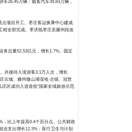
26.45万辆；载客汽车39.83万辆，
批重点项目开工。枣庄客运换乘中心建成
工程全部完成。枣济线枣庄至滕州段改
务总量52.53亿元，增长1.7%。固定
4%。共接待入境游客3.1万人次，增长
了台儿庄古城、滕州微山湖湿地·古镇、冠世
儿庄区成功入选首批“国家全域旅游示范
4%，比上年提高0.4个百分点。公共财政
和就业支出增长12.3%；医疗卫生与计划