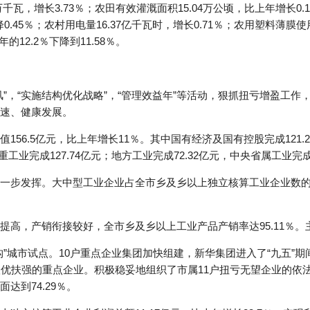
6万千瓦，增长3.73％；农田有效灌溉面积15.04万公顷，比上年增长0.
0.45％；农村用电量16.37亿千瓦时，增长0.71％；农用塑料薄膜使
12.2％下降到11.58％。
”，“实施结构优化战略”，“管理效益年”等活动，狠抓扭亏增盈工
速、健康发展。
56.5亿元，比上年增长11％。其中国有经济及国有控股完成121.2
，重工业完成127.74亿元；地方工业完成72.32亿元，中央省属工业完成
一步发挥。大中型工业企业占全市乡及乡以上独立核算工业企业数的1
提高，产销衔接较好，全市乡及乡以上工业产品产销率达95.11％
”城市试点。10户重点企业集团加快组建，新华集团进入了“九五”
扶优扶强的重点企业。积极稳妥地组织了市属11户扭亏无望企业的依
达到74.29％。