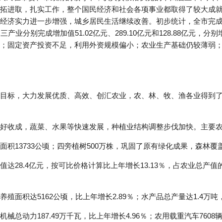
拓进取，扎实工作，整个国民经济和社会各项事业都取得了较大成
经济实力进一步增强，城乡居民生活继续改善。初步统计，全市完成
分别完成增加值51.02亿元、289.10亿元和128.88亿元，分别增长6
；固定资产投资不足，利用外资规模偏小；农业生产基础仍较薄弱
目标，大力发展优质、高效、创汇农业，农、林、牧、渔各业得到了全
好收成，蔬菜、水果等快速发展，种植业结构调整步伐加快。主要
积13733公顷；四旁植树500万株，巩固了原有绿化成果，森林覆盖率
达28.4亿元，按可比价格计算比上年增长13.13％，占农业总产值的
面积达5162公顷，比上年增长2.89％；水产品总产量达1.4万吨，
动力187.49万千瓦，比上年增长4.96％；农用载重汽车7608辆，