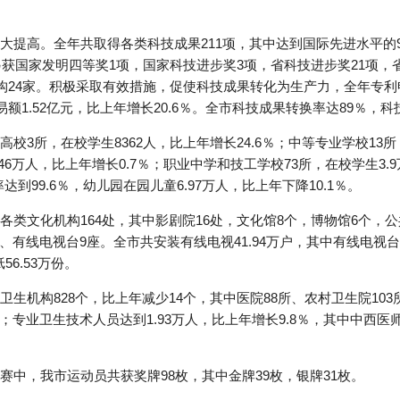
大提高。全年共取得各类科技成果211项，其中达到国际先进水平的
另获国家发明四等奖1项，国家科技进步奖3项，省科技进步奖21项，
构24家。积极采取有效措施，促使科技成果转化为生产力，全年专利申
额1.52亿元，比上年增长20.6％。全市科技成果转换率达89％，
3所，在校学生8362人，比上年增长24.6％；中等专业学校13所
.46万人，比上年增长0.7％；职业中学和技工学校73所，在校学生3.9
到99.6％，幼儿园在园儿童6.97万人，比上年下降10.1％。
类文化机构164处，其中影剧院16处，文化馆8个，博物馆6个，
台、有线电视台9座。全市共安装有线电视41.94万户，其中有线电视台1
56.53万份。
生机构828个，比上年减少14个，其中医院88所、农村卫生院103
张；专业卫生技术人员达到1.93万人，比上年增长9.8％，其中中西医师
中，我市运动员共获奖牌98枚，其中金牌39枚，银牌31枚。