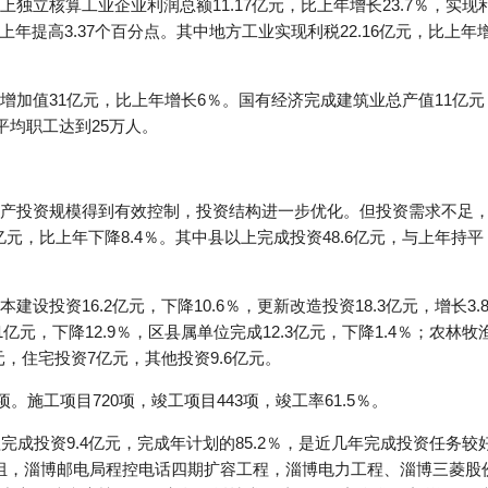
立核算工业企业利润总额11.17亿元，比上年增长23.7％，实现利税4
比上年提高3.37个百分点。其中地方工业实现利税22.16亿元，比上年
加值31亿元，比上年增长6％。国有经济完成建筑业总产值11亿元
平均职工达到25万人。
产投资规模得到有效控制，投资结构进一步优化。但投资需求不足
亿元，比上年下降8.4％。其中县以上完成投资48.6亿元，与上年持平
设投资16.2亿元，下降10.6％，更新改造投资18.3亿元，增长3.
1亿元，下降12.9％，区县属单位完成12.3亿元，下降1.4％；农林牧
元，住宅投资7亿元，其他投资9.6亿元。
。施工项目720项，竣工项目443项，竣工率61.5％。
完成投资9.4亿元，完成年计划的85.2％，是近几年完成投资任务较
瓦机组，淄博邮电局程控电话四期扩容工程，淄博电力工程、淄博三菱股