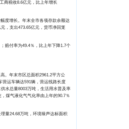
工商税收8.6亿元，比上年增长
大幅度增长。年末全市各项存款余额达
2亿元，支出473.65亿元，货币净回笼
；赔付率为49.4％，比上年下降1.7个
年末市区总面积2961.2平方公
汽车营运车辆达591辆，营运线路长度
水供水总量8003万吨，生活用水普及率
吨，煤气液化气气化率由上年的90.7％
理量24.68万吨，环境噪声达标面积