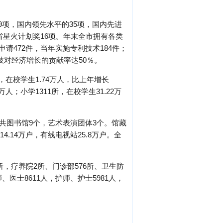
9项，国内领先水平的35项，国内先进
省星火计划奖16项。年末全市拥有各类
请472件，当年实施专利技术184件；
科技对经济增长的贡献率达50％。
，在校学生1.74万人，比上年增长
万人；小学1311所，在校学生31.22万
公共图书馆9个，艺术表演团体3个。馆藏
4.14万户，有线电视站25.8万户。全
所，疗养院2所、门诊部576所、卫生防
、医士8611人，护师、护士5981人，