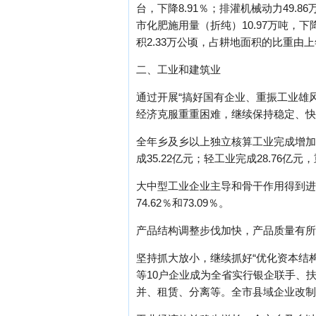
台，下降8.91％；排灌机械动力49.8
市化肥施用量（折纯）10.97万吨，下降
积2.33万公顷，占耕地面积的比重由上年的
二、工业和建筑业
通过开展“搞好国有企业、重振工业雄风
经济克服重重困难，继续保持稳定、快
全年乡及乡以上独立核算工业完成增加值1
成35.22亿元；轻工业完成28.76亿元
大中型工业企业主导和骨干作用得到进
74.62％和73.09％。
产品结构调整步伐加快，产品质量有所
坚持抓大放小，继续抓好“优化资本结构
等10户企业成为全省实行银企联手、
并、租赁、分离等。全市县域企业改制面