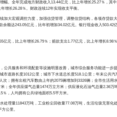
幅。全年完成地方财政收入13.44亿元，比上年增长25.27％，其中
比上年增长26.28％。财政连续12年实现收支平衡。
续加大宏观调控力度，加强信贷管理，调整信贷结构，各项存贷款
贷款余额达243.05亿元，比年初增加34.02亿元。银行现金收入503.4
亿元，比上年增长26.79％；赔款支出1.77亿元，比上年增长8.98％
，公共服务和环境配套等设施明显改善，城市综合服务功能进一步提高。
；城市道路长度1012公里；城市下水道总长度518.1公里；年末公共
6万人次；拥有出租汽车数由上年的2075辆增加到3326辆；全市生活用
方米；全年供应煤气总量1474万立方米；供应液化石油气总量2.36万
2.5％，人均拥有公共绿地面积5.5平方米。
理量11843万吨，工业粉尘回收量77.08万吨，生活垃圾无害化处
1平方公里。