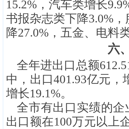
15.2
%，汽车类增长
9
.
书报杂志
类下降
3.0
%，
降27.0
%，五金、电料
六
全年进出口总额
612.5
中
，
出口
401.93
亿元，
增长
19.1
%。
全市有出口实绩的企
出口额在100万元以上