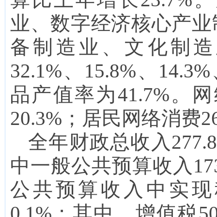
业、
数字经济核心产业
备制造业、文化制造
32.1
%、
15.8
%
、
14.3
%
品产值率为
41.7
%
。
网
20.3
%；居民网络消费
2
全年财政总收入277.8
中一般公共预算收入
17
公共预算收入中实现
0.1
%
；
其中
，
增值税
50