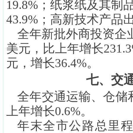
19.8%；纸浆纸及其制品
43.9%；
高新技术产品
出
全年新批外商投资企
美元，比上年
增长
231.3
元，增长
36.4
%。
七、交
全年交通运输、仓储
上年增长
0.6
%
。
年末
全市
公路
总
里