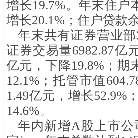
增长
19.7
%。年末住户本
增长
20.1
%；住户贷款
年末共有证券营业部
证券交易量6982.87亿
亿元，下降
19.8
%；期
12.1
%；托管市值
604.7
1.49
亿元，增长
52.9
%
14.6%。
年内新增A股上市公