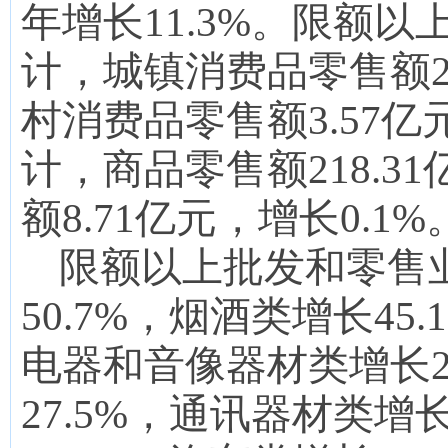
年增
长
1
1.3
%
。
限额以
计，城镇消费品零售额
村消费品零售额3.
57
亿
计，商品零售额
218.31
额
8.71
亿元，增长
0.1
%
限额以上批发和零售
50.7
%，
烟酒类增长45.
电器和音像器材类增长29
27.5
%，
通讯器材类增长1