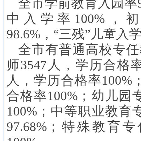
全市学前教育入园率98
中入学率100%，
98.
6
%，“三残”儿童入学
全市有普通高校专
任
师
3547
人，学历合格率9
人，学历合格率
100
%
合格率
100
%；幼儿园
100
%；中等职业教育
97.68
%；特殊教育专