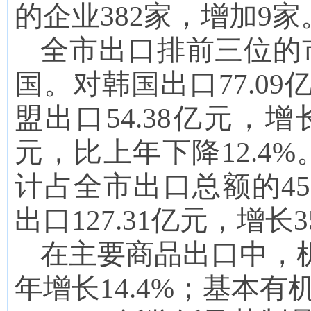
的企业3
82
家，增加
9
家
全市出口排前三位的
国
。
对韩国出口
77.0
盟
出口
54.38
亿元
，
增
元，
比上年下降
12.4
%
计占全市出口总额的4
5
出口
127.31亿元，增长3
在主要商品出口中
，
年增
长
14.4
%；
基本有机