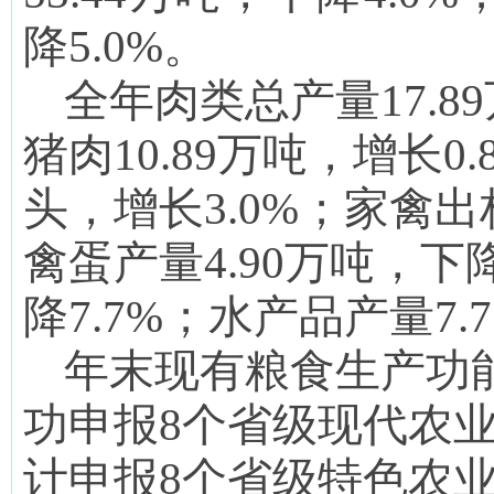
降
5.0
%。
全年肉类总产量
17.89
猪肉
10.8
9
万吨，
增长
0.
头，增长
3.0
%
；
家禽出
禽蛋产量
4.90
万吨，
下降
降7.7
%
；
水产品产量7.
7
年末现有粮食生产功能
功申报8个省级现代农
计申报8个省级特色农