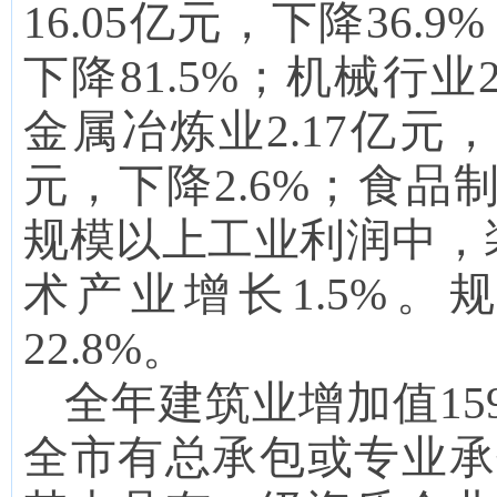
16.05
亿元，
下降36.9
%
下降81.5
%；机械行业
金属冶炼业
2.17
亿元，
元，
下降2.6
%；食品制
规模以上工业利润中
，
术产业增长
1.5
%
。
22.8
%。
全年建筑业增加值
15
全市有总承包或专业承