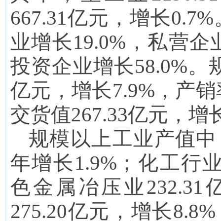
667.31
亿元，增长
0.7
%
业
增长
19.0
%，私营企
投资企业增长
58.0
%。
亿元，增长
7.9
%，产销率
交货值
267.33
亿元，增
规模以上工业产值中
年增长
1.9
%；化工行
色金属冶压业
232.31
275.20
亿元，增长
8.8
%