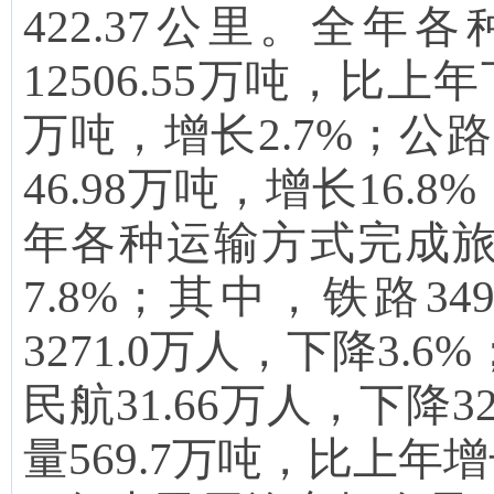
422.37
公里
。
全年各
12506.55
万吨，比上年
万吨，增长
2.7
%；公路
46.98
万吨，增长
16.8
%
年各种运输方式完成
7.8
%
；
其中
，
铁路
349
3271.0
万人，
下降
3.6
%
民航
31.66
万人，
下降
32
量569.7万吨，比上年增