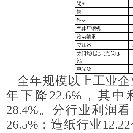
钢材
镍
铜材
气体压缩机
滚动轴承
变压器
太阳能电池（光伏电
池）
电光源
全年规模以上工业企
年
下降22.6
%
，
其中
28.4
%。分行业
利润看
26.5
%；造纸行业
12.22