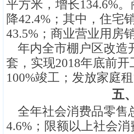
平方米，
增长
134.6
%。
降
42.4
%
；
其中
，
住宅
43.5
%；商业营业用房
年内全市棚户区改造
套，实现201
8
年底前开
100%竣工；发放家庭
五
全年社会消费品零售
4
.6%
；
限额以上社会消