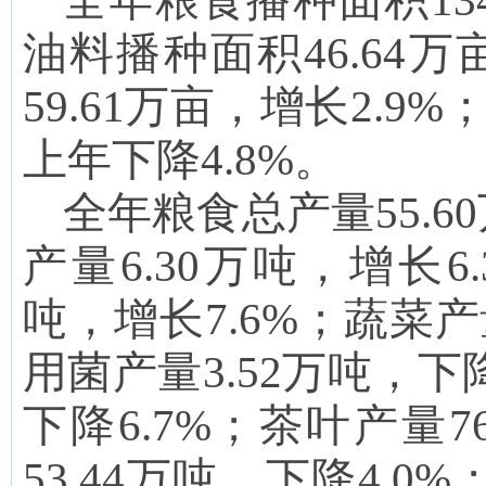
全年
粮食播种面积
13
油料播种面积
46.64万
59.61万亩
，
增长
2.9
%
上年
下降
4.8
%
。
全年粮食总产量55.
60
产量
6.30
万吨，增长
6.
吨，增长
7.6
%；蔬菜产
用菌产量
3
.
5
2
万吨，下
下降
6.7
%
；
茶叶产量
7
5
3.44
万吨，下降
4.0
%