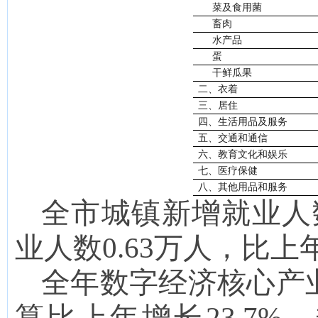
菜
及食用菌
畜肉
水产品
蛋
干鲜瓜果
二、衣着
三、居住
四、生活用品及服务
五、交通和通信
六、教育文化和娱乐
七、医疗保健
八、其他用品和服务
全市城镇新增就业人数
业人数0.63万人，比上年
全年数字经济
核心产
算比上年增长
23.7
%