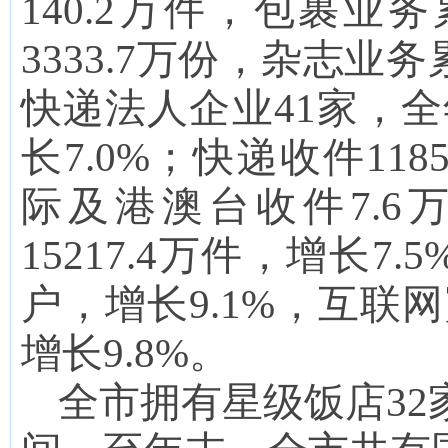
140.2
万件，包裹业务
3333.7
万份，杂志业务
快递
法人
企业
41
家，全
长
7.0
%；快递收件
1185
际
及港澳台
收件
7.6
15217.4
万件，增长
7.5
户，增长
9.1
%
，互联网
增长
9.8
%。
全市拥有星级饭店32