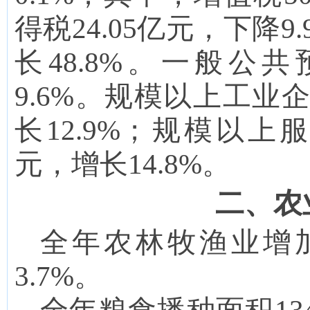
得税
24.05
亿元，
下降
9.
长
48.8
%。一般公共
9.6
%。规模以上工业
长
12.9
%；规模以上
元，增长
14.8
%
。
二、农
全年农林牧渔业增加值
3.7
%
。