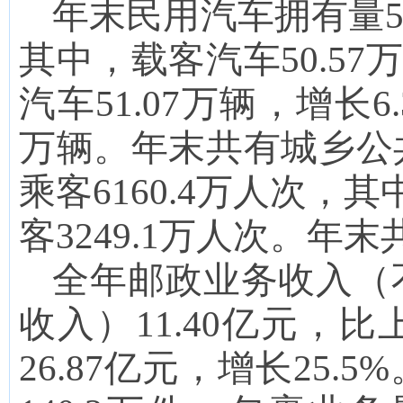
年末民用汽车拥有量
5
其中
，
载客汽车
50.57
万
汽车
51.07
万辆，增长
6
万
辆。年末共有城乡公
乘客
6160.4
万人次，其
客
3249.1
万人次。年末
全年邮政业务收入（
收入）
11.40
亿元，比
26.87
亿元，增长
25.5
%