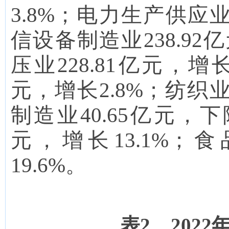
3.8
%；电力生产供应
信设备制造业
238.92
亿
压业
228.81
亿元，增
元，增长
2.8
%；纺织
制造业
40.65
亿元，
下
元，
增长
13.1
%；食
19.6
%。
表
2
2022