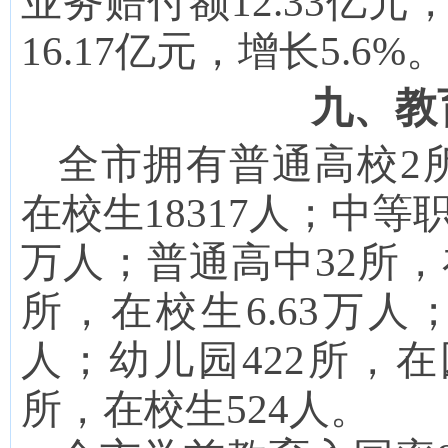
业务赔付额
12.33
亿元
16.17
亿元，增长5.6%。
九、教
全市拥有普通高校
2
在校生
18317
人；中等
万人；普通高中
32
所，
所，在校生
6.63
万人
人；幼儿园
422
所，在
所，在校生
524人。