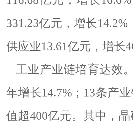
331.23
亿元，增长
14.2
%
供应业
13.61
亿元，增长
4
工业产业链培育达效
年增长14.7%；13条
值超
4
00亿元
。其中，
晶