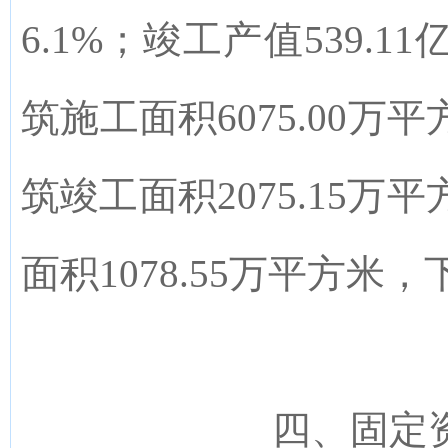
6.1
%
；竣工产值
5
39.11
筑施工面积
6075.00
万平
筑竣工面积
2075.15
万平
面积
1078.55
万平方米，
四、
固定