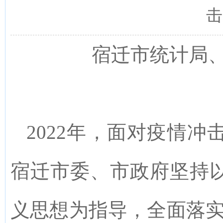
击
宿迁市统计局
2022
年
，
面对疫情冲
宿迁
市委
、
市政府
坚持
义思想为指导
，
全面落实