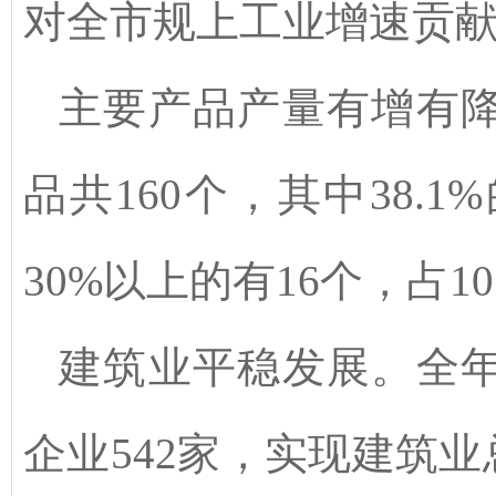
对全市规上工业增速贡
主要产品产量有增有
品共
160
个，其中
38.1
%
30%
以上的有
16
个，占
10
建筑业平稳发展
。
全
企业
5
42
家，实现建筑业