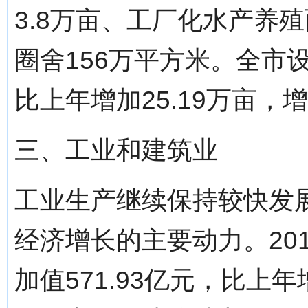
3.8万亩、工厂化水产养殖
圈舍156万平方米。全市设
比上年增加25.19万亩，增
三、工业和建筑业
工业生产继续保持较快发
经济增长的主要动力。20
加值571.93亿元，比上年