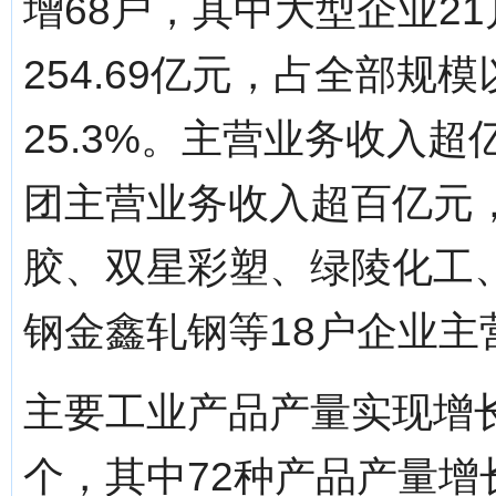
增68户，其中大型企业2
254.69亿元，占全部规
25.3%。主营业务收入超
团主营业务收入超百亿元
胶、双星彩塑、绿陵化工
钢金鑫轧钢等18户企业主
主要工业产品产量实现增长
个，其中72种产品产量增