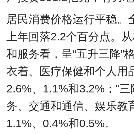
居民消费价格运行平稳。全
上年回落2.2个百分点。
和服务看，呈“五升三降”
衣着、医疗保健和个人用品、
2.6%、1.1%和3.2%
务、交通和通信、娱乐教
1.1%、0.4%和0.5%。