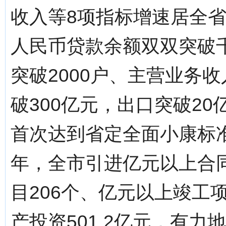
收入等8项指标增速居全
人民币贷款余额双双突破
突破2000户、主营业务收
破300亿元，出口突破2
首次达到省定全面小康标准
年，全市引进亿元以上合同
目206个、亿元以上竣工
产投资501.2亿元，有