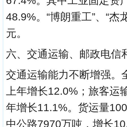
67.4%。其中工业固定资产
48.9%。“博朗重工”、
元。
六、交通运输、邮政电信
交通运输能力不断增强。全
上年增长12.0%；旅客运
年增长11.1%。货运量10
中公路7970万吨，增长10