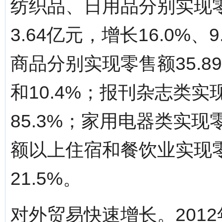
纺织品、日用品分别实现零售
3.64亿元，增长16.0%、
商品分别实现零售额35.89
和10.4%；报刊杂志类实
85.3%；家用电器类实现零
额以上住宿和餐饮业实现零
21.5%。
对外贸易快速增长。2012