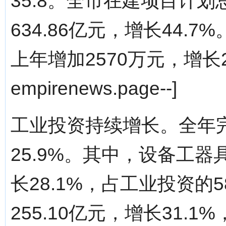
35.8。全市在建项目计划
634.86亿元，增长44.
上年增加2570万元，增长21
empirenews.page--]
工业投资持续增长。全年完
25.9%。其中，设备工器
长28.1%，占工业投资的
255.10亿元，增长31.