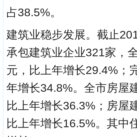
占38.5%。
建筑业稳步发展。截止20
承包建筑业企业321家，全
元，比上年增长29.4%；
年增长34.8%。全市房屋建
比上年增长36.3%；房屋建
比上年增长16.5%。其中住