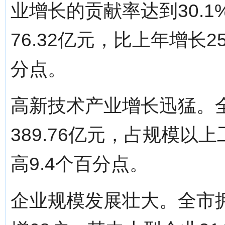
业增长的贡献率达到30.
76.32亿元，比上年增长2
分点。
高新技术产业增长迅猛。
389.76亿元，占规模以
高9.4个百分点。
企业规模发展壮大。全市拥