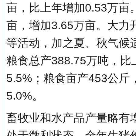
亩，比上年增加0.53万亩
亩，增加3.65万亩。大力
等活动，加之夏、秋气候
粮食总产388.75万吨，比
5.5%；粮食亩产453公
5.0%。
畜牧业和水产品产量略有
处于微利状态，全年生猪价