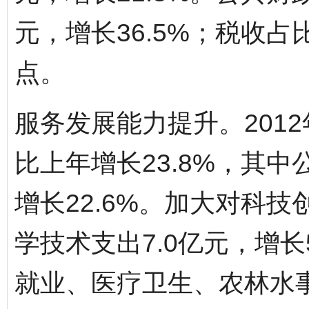
元，增长36.5%；税收占比
点。
服务发展能力提升。201
比上年增长23.8%，其中
增长22.6%。加大对科
学技术支出7.0亿元，增长
就业、医疗卫生、农林水