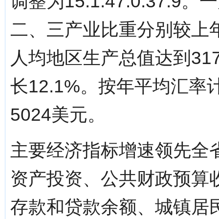
调整为15.1:47.0:37
二、三产业比重分别较上年
人均地区生产总值达到31
长12.1%。按年平均汇率
5024美元。
主要经济指标增速领先全
资产投资、公共财政预算
存款和贷款余额、城镇居