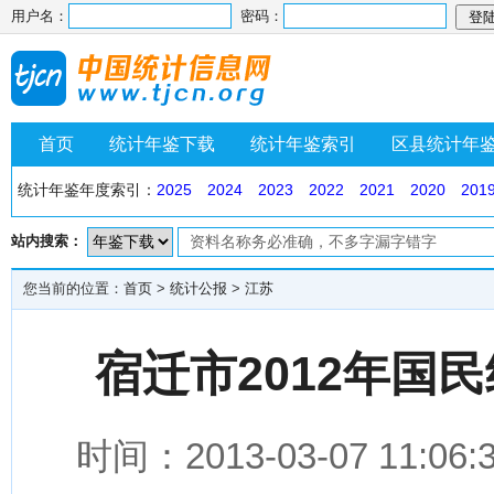
用户名：
密码：
首页
统计年鉴下载
统计年鉴索引
区县统计年
统计年鉴年度索引：
2025
2024
2023
2022
2021
2020
201
站内搜索：
您当前的位置：
首页
>
统计公报
>
江苏
宿迁市2012年国
时间：2013-03-07 1