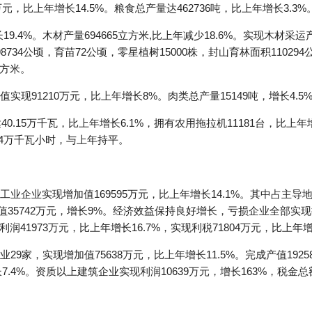
元，比上年增长14.5%。粮食总产量达462736吨，比上年增长3.3%
长19.4%。木材产量694665立方米,比上年减少18.6%。实现木材采运
734公顷，育苗72公顷，零星植树15000株，封山育林面积11029
立方米。
91210万元，比上年增长8%。肉类总产量15149吨，增长4.5%；
0.15万千瓦，比上年增长6.1%，拥有农用拖拉机11181台，比上年增
34万千瓦小时，与上年持平。
企业实现增加值169595万元，比上年增长14.1%。其中占主导地
加值35742万元，增长9%。经济效益保持良好增长，亏损企业全部
现利润41973万元，比上年增长16.7%，实现利税71804万元，比上年增
9家，实现增加值75638万元，比上年增长11.5%。完成产值1925
7.4%。资质以上建筑企业实现利润10639万元，增长163%，税金总额