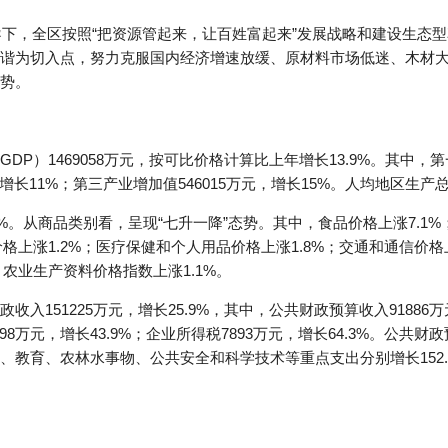
领导下，全区按照“把资源管起来，让百姓富起来”发展战略和建设生态
谐为切入点，努力克服国内经济增速放缓、原材料市场低迷、木材
势。
P）1469058万元，按可比价格计算比上年增长13.9%。其中，第
，增长11%；第三产业增加值546015万元，增长15%。人均地区生产总值
.9%。从商品类别看，呈现“七升一降”态势。其中，食品价格上涨7.1
格上涨1.2%；医疗保健和个人用品价格上涨1.8%；交通和通信价格上
。农业生产资料价格指数上涨1.1%。
入151225万元，增长25.9%，其中，公共财政预算收入91886万
598万元，增长43.9%；企业所得税7893万元，增长64.3%。公共财政
、农林水事物、公共安全和科学技术等重点支出分别增长152.2%、86.