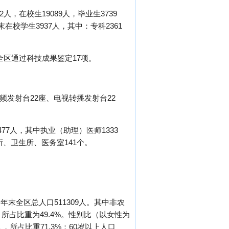
2人，在校生19089人，毕业生3739
在校学生3937人，其中：专科2361
全区通过科技成果鉴定17项。
频发射台22座、电视转播发射台22
477人，其中执业（助理）医师1333
所、卫生所、医务室141个。
年末全区总人口511309人。其中非农
人，所占比重为49.4%。性别比（以女性为
8人，所占比重71.3%；60岁以上人口