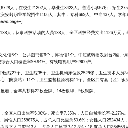
728人，在校生21302人，毕业生8423人。普通小学57所，招生275
兴安岭职业学院招生1106人，其中：专科669人、中专437人。学年末
s.page--]
38人，从事科技活动的人员138人。全区科技经费支出1126万元，
，文化馆6个，公共图书馆6个，博物馆1个。中短波转播发射台2座、调
综合人口覆盖率99.94%。有线电视用户92900户。
其中医院27个、卫生院35个。卫生机构床位数2529张，卫生技术人员3
中心（防疫站）11个，卫生监督检验机构11个。全区共有县（区）诊
绩显着，全年共获得22枚金牌、14枚银牌、9枚铜牌。
区人口出生率5.08‰，死亡率7.35‰，人口自然增长率-2.27‰。
%。男性人口258875人，占总人口比重为50.6%；女性人口252434
8岁以下人口62913人，占总人口比重为12.3%；18-60岁人口36456