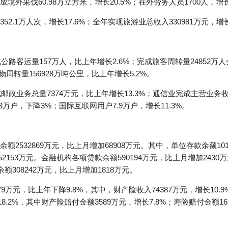
采伐60.98万立方米，增长20.5%；在外劳务人员1700人，增长1
2.1万人次，增长17.6%；全年实现旅游业总收入330981万元，增长
公路客运量157万人，比上年增长2.6%；完成旅客周转量24852万
物周转量156928万吨公里，比上年增长5.2%。
邮政业务总量7374万元，比上年增长13.3%；通信业完成主营业务收入
3万户，下降3%；国际互联网用户7.9万户，增长11.3%。
2532869万元，比上月增加68908万元。其中，单位存款余额1011
52153万元。金融机构各项贷款余额590194万元，比上月增加2430
额308242万元，比上月增加1818万元。
万元，比上年下降9.8%，其中，财产险收入74387万元，增长10.9%
8.2%，其中财产险赔付金额3589万元，增长7.8%；寿险赔付金额165