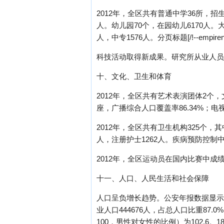
2012年，全区共有普通中学36所，招生6
人。幼儿园70个，在园幼儿6170人。大
人，中专1576人。分页标题[/!--empirenew
科技活动取得新成果。研究所从业人员1
十、文化、卫生和体育
2012年，全区共有艺术表演团体2个
座，广播综合人口覆盖率86.34%；电视
2012年，全区共有卫生机构325个，
人，注册护士1262人。疾病预防控制
2012年，全区运动员在国内比赛中成
十一、人口、人民生活和社会保障
人口呈负增长趋势。公安年报数据显示，全
业人口444676人，占总人口比重87.0
100，男性对女性的比例）为102.6。1