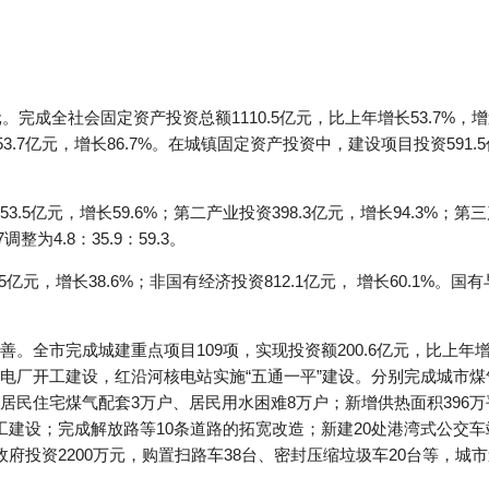
。完成全社会固定资产投资总额1110.5亿元，比上年增长53.7%
资253.7亿元，增长86.7%。在城镇固定资产投资中，建设项目投资591
亿元，增长59.6%；第二产业投资398.3亿元，增长94.3%；第三产
整为4.8：35.9：59.3。
亿元，增长38.6%；非国有经济投资812.1亿元， 增长60.1%。
。全市完成城建重点项目109项，实现投资额200.6亿元，比上年
电厂开工建设，红沿河核电站实施“五通一平”建设。分别完成城市
别解决居民住宅煤气配套3万户、居民用水困难8万户；新增供热面积39
建设；完成解放路等10条道路的拓宽改造；新建20处港湾式公交车站
府投资2200万元，购置扫路车38台、密封压缩垃圾车20台等，城市