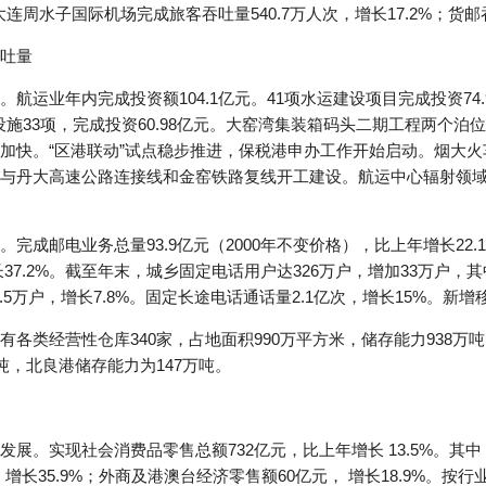
连周水子国际机场完成旅客吞吐量540.7万人次，增长17.2%；货邮吞吐
吐量
航运业年内完成投资额104.1亿元。41项水运建设项目完成投资74
性设施33项，完成投资60.98亿元。大窑湾集装箱码头二期工程两个
加快。“区港联动”试点稳步推进，保税港申办工作开始启动。烟大
与丹大高速公路连接线和金窑铁路复线开工建设。航运中心辐射领域
成邮电业务总量93.9亿元（2000年不变价格），比上年增长22.1
长37.2%。截至年末，城乡固定电话用户达326万户，增加33万户，
.5万户，增长7.8%。固定长途电话通话量2.1亿次，增长15%。新增移
各类经营性仓库340家，占地面积990万平方米，储存能力938
吨，北良港储存能力为147万吨。
展。实现社会消费品零售总额732亿元，比上年增长 13.5%。其中
，增长35.9%；外商及港澳台经济零售额60亿元， 增长18.9%。按行