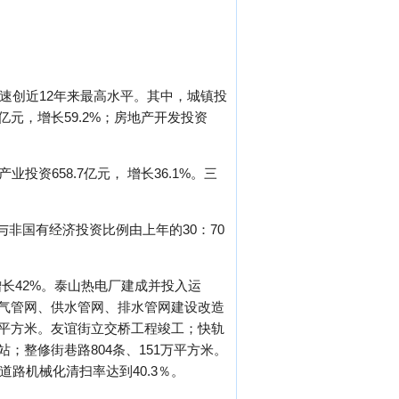
，增速创近12年来最高水平。其中，城镇投
.5亿元，增长59.2%；房地产开发投资
业投资658.7亿元， 增长36.1%。三
国有与非国有经济投资比例由上年的30：70
增长42%。泰山热电厂建成并投入运
煤气管网、供水管网、排水管网建设改造
6万平方米。友谊街立交桥工程竣工；快轨
；整修街巷路804条、151万平方米。
道路机械化清扫率达到40.3％。