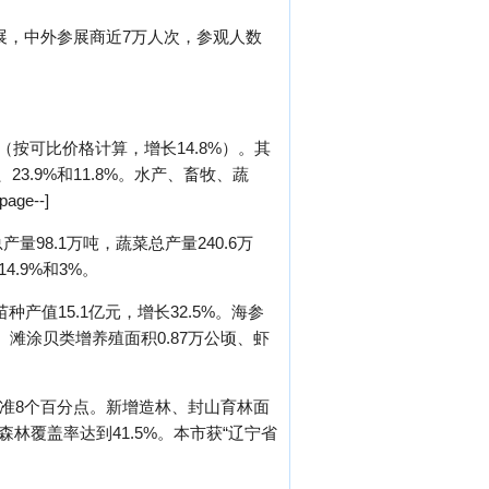
参展，中外参展商近7万人次，参观人数
（按可比价格计算，增长14.8%）。其
、23.9%和11.8%。水产、畜牧、蔬
e--]
量98.1万吨，蔬菜总产量240.6万
4.9%和3%。
种产值15.1亿元，增长32.5%。海参
、滩涂贝类增养殖面积0.87万公顷、虾
标准8个百分点。新增造林、封山育林面
森林覆盖率达到41.5%。本市获“辽宁省