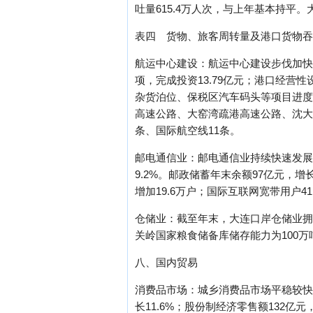
吐量615.4万人次，与上年基本持平。大
表四 货物、旅客周转量及港口货物吞
航运中心建设：航运中心建设步伐加快。
项，完成投资13.79亿元；港口经营
杂货泊位、保税区汽车码头等项目进度
高速公路、大窑湾疏港高速公路、沈大
条、国际航空线11条。
邮电通信业：邮电通信业持续快速发展。完
9.2%。邮政储蓄年末余额97亿元，增
增加19.6万户；国际互联网宽带用户41
仓储业：截至年末，大连口岸仓储业拥有
关岭国家粮食储备库储存能力为100万
八、国内贸易
消费品市场：城乡消费品市场平稳较快发
长11.6%；股份制经济零售额132亿元