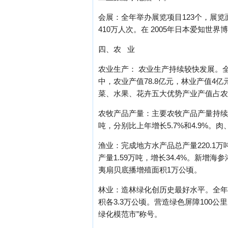
会展：全年举办展览项目123个，展览
410万人次。在 2005年日本爱知世
四、农 业
农业生产： 农业生产持续较快发展。全年
中，农业产值78.8亿元，林业产值4亿元，
菜、水果、花卉五大优势产业产值占农林牧渔及服
农牧产品产量：主要农牧产品产量持续增长
吨，分别比上年增长5.7%和4.9%。肉、
渔业：完成地方水产品总产量220.1万吨
产量1.59万吨，增长34.4%。新增
夷扇贝底播增殖面积1万公顷。
林业：造林绿化创历史最好水平。全年
积各3.3万公顷。营造绿色屏障100公
绿化模范市”称号。