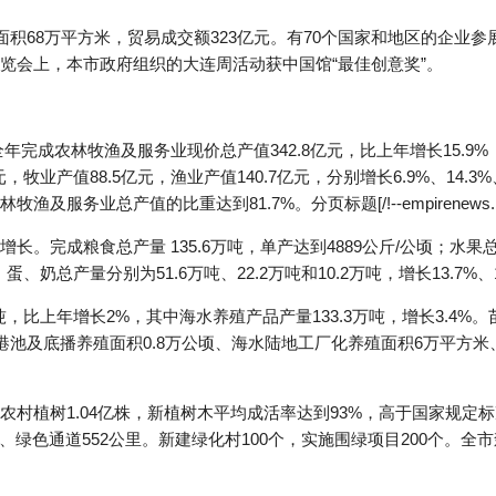
面积68万平方米，贸易成交额323亿元。有70个国家和地区的企业
界博览会上，本市政府组织的大连周活动获中国馆“最佳创意奖”。
完成农林牧渔及服务业现价总产值342.8亿元，比上年增长15.9% 
牧业产值88.5亿元，渔业产值140.7亿元，分别增长6.9%、14.3%
务业总产值的比重达到81.7%。分页标题[/!--empirenews.pag
。完成粮食总产量 135.6万吨，单产达到4889公斤/公顷；水果总产
蛋、奶总产量分别为51.6万吨、22.2万吨和10.2万吨，增长13.7%、1
，比上年增长2%，其中海水养殖产品产量133.3万吨，增长3.4%。苗
海参港池及底播养殖面积0.8万公顷、海水陆地工厂化养殖面积6万平方米
农村植树1.04亿株，新植树木平均成活率达到93%，高于国家规定
里、绿色通道552公里。新建绿化村100个，实施围绿项目200个。全市