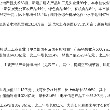
业增产新技术68项。新建扩建农产品加工龙头企业99个。本市被农业
；新发展无公害农产品44个、绿色食品46个、有机食品8个。本市
96万千瓦，比上年增长13.4%；耕种收综合机械化作业水平达到47
展节水灌溉面积13.14万亩；治理水土流失面积39.15万亩；新修加固
模以上工业企业（即全部国有及国有控股和年产品销售收入500万
增加值643.9亿元，比上年增长22.4%；销售产值2523.4亿元，比上年
，主要产品产量持续增长（见表三）。其中，房间空气调节器、民
加值444.13亿元，按可比价格计算，比上年增长22.96%。其中，石化
%；船舶制造业32.4亿元，增长31.6%；电子信息产品工业59.3亿元，增
业投资367.3亿元，比上年增长89.1%。大连石化和西太平洋石化