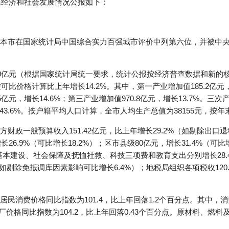
民经济和社会发展情况公报如下：
本市在国家统计局中国综合实力百强城市评价中列第六位，并被中央
50亿元（根据国家统计局统一要求，统计公报按经济普查数据和新的
比价格计算比上年增长14.2%。其中，第一产业增加值185.2亿元，增
5亿元，增长14.6%；第三产业增加值970.8亿元，增长13.7%。三次产业
和43.6%。按户籍平均人口计算，全市人均生产总值为38155元，按年
财政一般预算收入151.42亿元，比上年增长29.2%（如剔除出
，增长26.9%（可比增长18.2%）；区市县级80亿元，增长31.4%（
基本建设、社会保障及抚恤社救、科技三项费和教育支出分别增长28.4%、2
（如剔除免抵调库因素影响可比增长6.4%）；地税局组织各项税收120.
。
民消费价格同比指数为101.4，比上年回落1.2个百分点。其中，
品出厂价格同比指数为104.2，比上年回落0.43个百分点。原材料、燃料