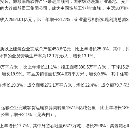
安装。旅顺南路软件产业带进展顺利，国家级动漫游产业基地、光产业
的大连船舶重工集团公司，成为中国造船工业的“旗舰”。中远30万
2554.01亿元，比上年增长21.1%；企业盈亏相抵实现利润总额
上建筑企业完成总产值453.8亿元，比上年增长25.8%。其中，民营企
算的全员劳动生产率为12.1万元/人，增长13.1%。
平方米， 比上年增长11.1%；竣工面积390.5万平方米， 下降15.
， 增长19.9%。商品房销售面积504.6万平方米，增长0.9%，其中住宅
19.9%；成交面积273.1万平方米，增长32.4%；成交额79.7 亿
输企业完成客货运输换算周转量1977.5亿吨公里，比上年增长18%
人公里，增长2.1% （见表四）。
年增长17.7%，其中外贸吞吐量6377万吨，增长29.6%；集装箱吞吐