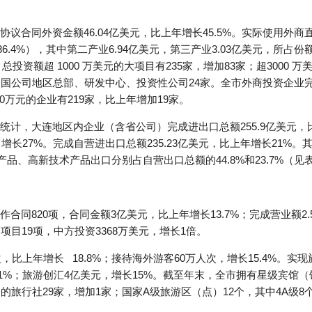
合同外资金额46.04亿美元，比上年增长45.5%。实际使用外商直
长36.4%），其中第二产业6.94亿美元，第三产业3.03亿美元，所占份
总投资额超 1000 万美元的大项目有235家，增加83家；超3000 万
国公司地区总部、研发中心、投资性公司24家。全市外商投资企业完成出
00万元的企业有219家，比上年增加19家。
计，大连地区内企业（含省公司）完成进出口总额255.9亿美元，比上年
，增长27%。完成自营进出口总额235.23亿美元，比上年增长21%。其中
机电产品、高新技术产品出口分别占自营出口总额的44.8%和23.7%（见
同820项，合同金额3亿美元，比上年增长13.7%；完成营业额2.
资项目19项，中方投资3368万美元，增长1倍。
比上年增长 18.8%；接待海外游客60万人次，增长15.4%。实现旅
6.1%；旅游创汇4亿美元，增长15%。截至年末，全市拥有星级宾馆（饭
的旅行社29家，增加1家；国家A级旅游区（点）12个，其中4A级8