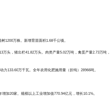
树1200万株。新增育苗面积1.68千公顷。
万头，猪出栏41.82万头。肉类产量5.02万吨，禽蛋产量2.73万吨
133.60万千瓦。全年农用化肥施用量（折纯）28966吨。
加20家。规模以上工业增加值770.94亿元，增长10.1%。