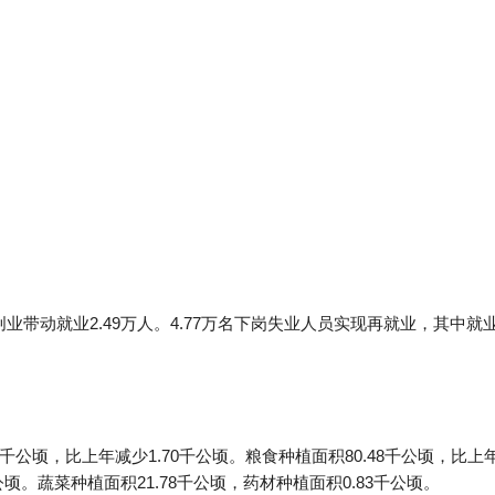
创业带动就业2.49万人。4.77万名下岗失业人员实现再就业，其中就
8千公顷，比上年减少1.70千公顷。粮食种植面积80.48千公顷，比上
千公顷。蔬菜种植面积21.78千公顷，药材种植面积0.83千公顷。