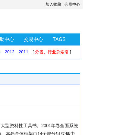
加入收藏
|
会员中心
助中心
交易中心
TAGS
3
2012
2011
[
分省、行业总索引
]
型资料性工具书。2001年卷全面系统
。本卷总体框架由14个部分组成:即中