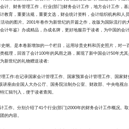
会计、财务管理工作，行业(部门)财务会计工作，地方会计工作，
计教育，重要法规，重要文选，财会统计资料，会计组织机构和人
主要活动的图片。2001年卷作为新世纪的开篇之作，改版为国际流行的
会计年鉴》办成精品，办成名牌，更好地服芬于读者，为中国的会
年史纲。是本卷新增加的一个栏目，运用珍贵史料和历史照片，对一
类梳理，回首了会计100年的风雨之路，展现了新中国会计50年尤其
为新世纪的礼物赠送读者:
管理工作:在记录国家会计管理工作、国家预算会计管理工作、国家
二该讲座由全国人大办公厅、国务院法制办公室、财政部、中央电视
特汇辑刊入，便于读者查阅。
会计工作。分别介绍了41个行业(部门)2000年的财务会计工作概况
团的内容。