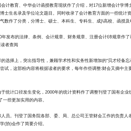
国会计教育、中华会计函授教育现状作了介绍，对17位新增会计学博士
博士生名录及学位论文题目。同时收录了会计教育方面的一些统计资料
气数作了分类，分博士、硕士、本科生、专科生、成}\高校、函授及
000年发布的法律、条例、会计规章、财务规章、注册会计l沛规章作
供读者查阅
容的选择上，突出指导性，兼顾学术性和实务性新增加的“贝才经备忘
尝试，这部粉内容将根据读者的要求，每年作些调整:财会又摘中主
由于统计口径发生变化，2000年的统计资料作了调整刊登了国有企
录了一些更加实用的内容。
和人员。刊登了国务院各部、委、局、总公司王管财会工作的负责人
学(协)会作了简要介绍。