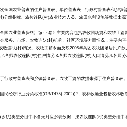
次全国农业普查的住户普查表、单位普查表、行政村普查表和乡镇
(村)分组指标、农牧连队(村)农业技术人员、农田水利设施等数据来
全国农业普查资料汇编-下卷》主要内容包括农牧团场篇和农牧工篇两
会服务、市场、农牧连队(村)机构、社区环境等方面情况，主要内容包括
各师农牧连队(村)情况。农牧工篇令面反映2006年兵团农牧团场居民
;2.各师农牧连队(村)住户情况;3.各师农牧连队(村)人口情况;4.各师
于行政村普查表和乡镇普查表。农牧工篇的数据来源于住户普查表
民经济行业分类标准(GB/T475}-2002))?，农林牧渔业包括农
(乡镇)类型分组中不含无对应乡表数据，按农牧连队(村)类型分组中