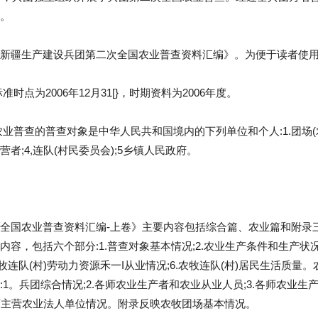
。
新疆生产建设兵团第二次全国农业普查资料汇编》。为便于读者使用
时点为2006年12月31[}，时期资料为2006年度。
业普查的普查对象是中华人民共和国境内的下列单位和个人:1.团场(农村
者;4,连队(村民委员会);5乡镇人民政府。
全国农业普查资料汇编-上卷》主要内容包括综合篇、农业篇和附录
容，包括六个部分:1.普查对象基本情况;2.农业生产条件和生产状况;
农牧连队(村)劳动力资源禾一I从业情况;6.农牧连队(村)居民生活质量
1。兵团综合情况;2.各师农业生产者和农业从业人员;3.各师农业生产条
各师主营农业法人单位情况。附录反映农牧团场基本情况。