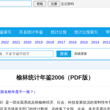
忘记密码
鉴索引
区县统计年鉴
统计公报
统计公报索引
帮
2022
2021
2020
2019
2018
2017
2016
2015
2014
201
高级搜索
榆林统计年鉴2006（PDF版）
度跟名称年度不一致？
）
006》是一部全面系统反映榆林经济、社会、科技发展状况的资料性
区及市级有关部门的统计数据。还收集了全国、全省、各市及周边