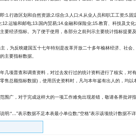
.行政区划和自然资源;2.综合;3.人口;4.从业人员和职工工资;5.固定
建筑业;12.运输和邮电;13.国内贸易;14.金融和保险业;15.教育、科技及文
主要经济指标。为了便于使用，各部分之前列示主要统计指标提要
年为主，为反映建国五十七年特别是改革开放二十多年榆林经济、社会
的主要指标数据。
年几项普查和调查资料，对过去发行过的统计资料进行了核实，对有
零售总额指标数据)，使用历史资料时，凡与本年鉴有出人的，均以
范围广，对于完成这样大的一项工作难免出现差错，敬请各界批评
明:“…”表示数据不足本表最小单位数;“空格”表示该项统计数据不详或