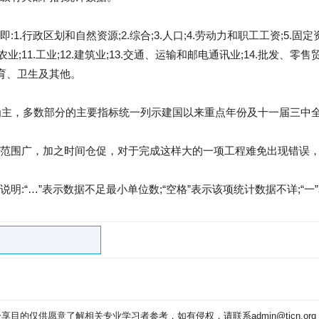
1.行政区划和自然资源;2.综合;3.人口;4.劳动力和职工工资;5.固定
0.农业;11.工业;12.建筑业;13.交通、运输和邮电通讯业;14.批发、零
体育、卫生及其他。
年为主，多数部分的主要指标统一列示建国以来重点年份及十一届三中
范围广，加之时间仓促，对于完成这样大的一项工程难免出现错误
明:“…”表示数据不足最小单位数;“空格”表示该项统计数据不详;“一”
目的仅供愿意了解相关专业学习者参考，如有侵权，请联系admin@tjcn.or