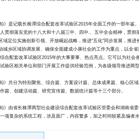
16)》是记载长株潭综合配套改革试验区2015年全面工作的一部年鉴
人贯彻落实党的十八大和十八届三中、四中.、五中全会精神，贯彻
”区域定位实施创新引领、开放崛起战略，推进“五化”同步发展，推
推动城乡区域协调发展、确保全面建成小康社会的工作为重点，以全
综合配套改革试验区2015年的大事要事、热点亮点。它可以为社会
试验区相关单位和部门开展工作提供经验范例，为各级领导推进两
016)》共分为特别聚焦、综合篇、方案设计篇、总体成果篇、核心区
作篇、创建活动篇、研究宣传篇、数据统计篇等十三个部分。
016)》由省长株潭两型社会建设综合配套改革试验区管委会和湖南省
一项复杂的系统工程，涉及面广，内容繁多，加之时间较紧及编者