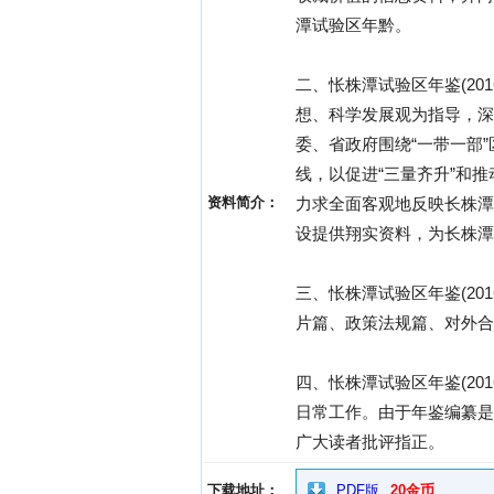
潭试验区年黔。
二、怅株潭试验区年鉴(20
想、科学发展观为指导，深
委、省政府围绕“一带一部
线，以促进“三量齐升”和
资料简介：
力求全面客观地反映长株潭
设提供翔实资料，为长株潭
三、怅株潭试验区年鉴(2
片篇、政策法规篇、对外合
四、怅株潭试验区年鉴(2
日常工作。由于年鉴编纂是
广大读者批评指正。
下载地址：
PDF版
20金币