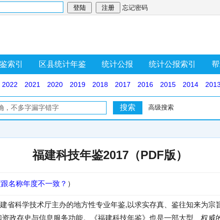
忘记密码
鉴索引
区县统计年鉴
统计公报
统计公报索引
帮
2022
2021
2020
2019
2018
2017
2016
2015
2014
201
高级搜索
福建科技年鉴2017（PDF版）
度跟名称年度不一致？
）
建省科学技术厅主办的地方性专业年鉴,以求实存真、鉴往知来为宗
和资政存史与信息服务功能。《福建科技年鉴》也是一部大型、权威的科