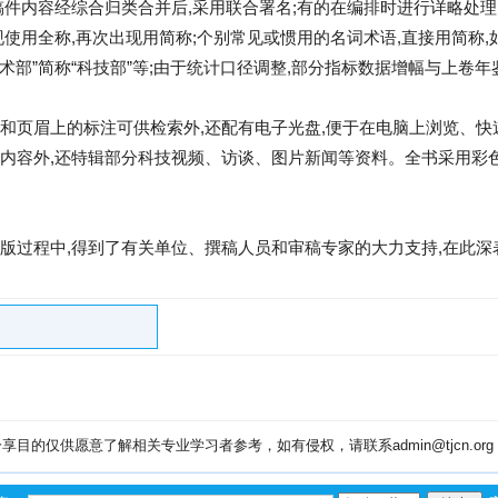
稿件内容经综合归类合并后,采用联合署名;有的在编排时进行详略处理
使用全称,再次出现用简称;个别常见或惯用的名词术语,直接用简称,如
技术部”简称“科技部”等;由于统计口径调整,部分指标数据增幅与上卷
和页眉上的标注可供检索外,还配有电子光盘,便于在电脑上浏览、快
内容外,还特辑部分科技视频、访谈、图片新闻等资料。全书采用彩
版过程中,得到了有关单位、撰稿人员和审稿专家的大力支持,在此深
目的仅供愿意了解相关专业学习者参考，如有侵权，请联系admin@tjcn.or