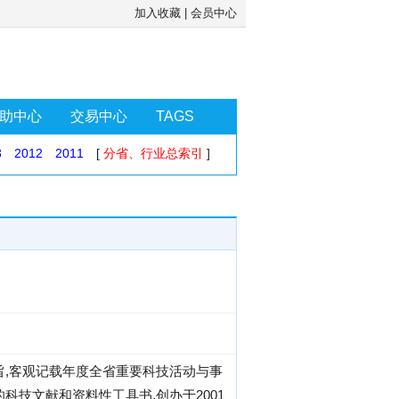
加入收藏
|
会员中心
助中心
交易中心
TAGS
3
2012
2011
[
分省、行业总索引
]
旨,客观记载年度全省重要科技活动与事
技文献和资料性工具书,创办于2001