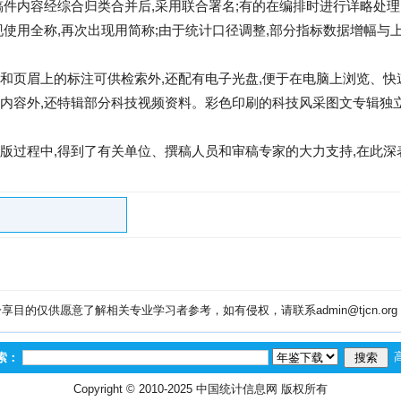
稿件内容经综合归类合并后,采用联合署名;有的在编排时进行详略处理
现使用全称,再次出现用简称;由于统计口径调整,部分指标数据增幅与
和页眉上的标注可供检索外,还配有电子光盘,便于在电脑上浏览、快
内容外,还特辑部分科技视频资料。彩色印刷的科技风采图文专辑独立
版过程中,得到了有关单位、撰稿人员和审稿专家的大力支持,在此深
目的仅供愿意了解相关专业学习者参考，如有侵权，请联系admin@tjcn.or
索：
Copyright © 2010-2025
中国统计信息网
版权所有