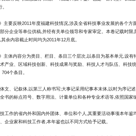
行。
2)》主要反映2011年度福建科技情况,涉及全省科技事业发展的各个
部分企业等单位供稿,并经有关单位领导和专家审定。本卷记载时限
其余内容截止时间均为2011年12月底。
12)》主体内容分为类目、栏目、条目三个层次,以条目为基本单元,设
术产业、区域科技创新、科技成果与奖励、科技人才与队伍、科技
、704个条目。
体文、记叙体,以第三人称书写;大事记采用纪事本末体,以时为序记
全书的标点符号、数字用法、计量单位和各种专业术语等,依照国家
技工作的省内外和国内外团体、单位和个人,其重要活动事项本年鉴
、企业家和科技工作者,本年鉴也以不同方式给予记载。