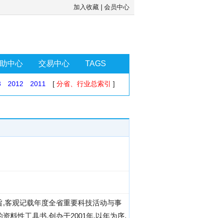
加入收藏
|
会员中心
助中心
交易中心
TAGS
3
2012
2011
[
分省、行业总索引
]
旨,客观记载年度全省重要科技活动与事
性工具书,创办于2001年,以年为序,