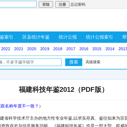
忘记密码
鉴索引
区县统计年鉴
统计公报
统计公报索引
帮
2022
2021
2020
2019
2018
2017
2016
2015
2014
201
高级搜索
福建科技年鉴2012（PDF版）
度跟名称年度不一致？
）
建省科学技术厅主办的地方性专业年鉴,以求实存真、鉴往知来为宗
和资政存史与信息服务功能。《福建科技年鉴》也是一部大型、权威的资料